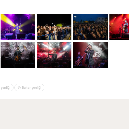
l şenliği
Bahar şenliği