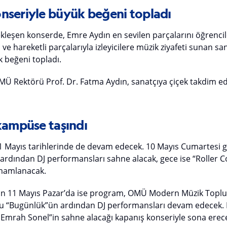
nseriyle büyük beğeni topladı
kleşen konserde, Emre Aydın en sevilen parçalarını öğrencil
ve hareketli parçalarıyla izleyicilere müzik ziyafeti sunan sa
 beğeni topladı.
Ü Rektörü Prof. Dr. Fatma Aydın, sanatçıya çiçek takdim ed
 kampüse taşındı
ve 11 Mayıs tarihlerinde de devam edecek. 10 Mayıs Cumarte
ardından DJ performansları sahne alacak, gece ise “Roller 
amamlanacak.
an 11 Mayıs Pazar’da ise program, OMÜ Modern Müzik Toplul
bu “Bugünlük”ün ardından DJ performansları devam edecek. Et
 Emrah Sonel”in sahne alacağı kapanış konseriyle sona erec