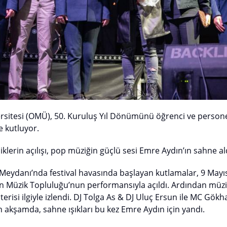
sitesi (OMÜ), 50. Kuruluş Yıl Dönümünü öğrenci ve personel
e kutluyor.
klerin açılışı, pop müziğin güçlü sesi Emre Aydın’ın sahne ald
eydanı’nda festival havasında başlayan kutlamalar, 9 May
Müzik Topluluğu’nun performansıyla açıldı. Ardından müzik 
erisi ilgiyle izlendi. DJ Tolga As & DJ Uluç Ersun ile MC Gök
 akşamda, sahne ışıkları bu kez Emre Aydın için yandı.