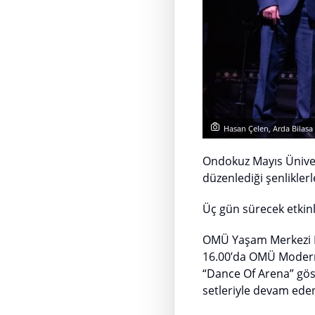
Hasan Çelen, Arda Bilasa
Ondokuz Mayıs Üniver
düzenlediği şenliklerl
Üç gün sürecek etkinli
OMÜ Yaşam Merkezi M
16.00’da OMÜ Modern 
“Dance Of Arena” göst
setleriyle devam eden