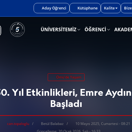
iniz.
Aday Öğrenci
Kütüphane
Kalite
Bize
ÜNİVERSİTEMİZ
ÖĞRENCİ
AKADE
Omü'de Yaşam
. Yıl Etkinlikleri, Emre Aydın
Başladı
can.topaloglu
Betül Balabaz
10 Mayıs 2025, Cumartesi - 08:21
Güncelleme: 20 Ocak 2026, Salı - 16:33