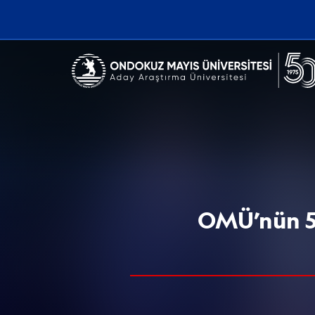
Erişilebilirlik menüsünü açmak için CTRL + U tuşlarını kullanabilirs
OMÜ’nün 50