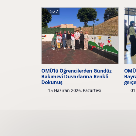
527
1
OMÜ’lü Öğrencilerden Gündüz
OMÜ’
Bakımevi Duvarlarına Renkli
Bayr
Dokunuş
gerçe
15 Haziran 2026, Pazartesi
01 