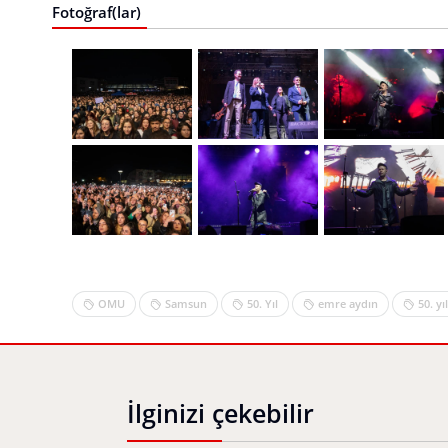
Fotoğraf(lar)
OMU
Samsun
50. Yıl
emre aydın
50. yı
İlginizi çekebilir