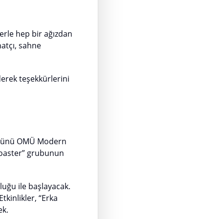
erle hep bir ağızdan
natçı, sahne
erek teşekkürlerini
si günü OMÜ Modern
Coaster” grubunun
uğu ile başlayacak.
kinlikler, “Erka
ek.