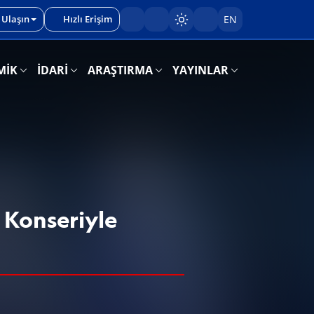
 Ulaşın
Hızlı Erişim
EN
Sayfayı karart/aç
MİK
İDARİ
ARAŞTIRMA
YAYINLAR
 Konseriyle