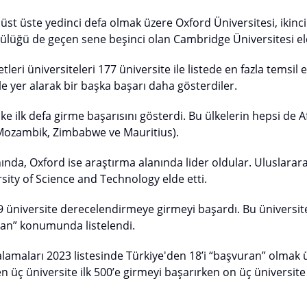
 üst üste yedinci defa olmak üzere Oxford Üniversitesi, ikinci
ülüğü de geçen sene beşinci olan Cambridge Üniversitesi eld
tleri üniversiteleri 177 üniversite ile listede en fazla temsil e
le yer alarak bir başka başarı daha gösterdiler.
ke ilk defa girme başarısını gösterdi. Bu ülkelerin hepsi de Af
Mozambik, Zimbabwe ve Mauritius).
nda, Oxford ise araştırma alanında lider oldular. Uluslarar
rsity of Science and Technology elde etti.
üniversite derecelendirmeye girmeyi başardı. Bu üniversite
ran” konumunda listelendi.
lamaları 2023 listesinde Türkiye'den 18’i “başvuran” olmak 
 üç üniversite ilk 500’e girmeyi başarırken on üç üniversite 