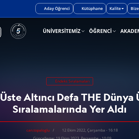
iniz.
Aday Öğrenci
Kütüphane
Kalite
Bize
ÜNİVERSİTEMİZ
ÖĞRENCİ
AKADE
Endeks Sıralamaları
ste Altıncı Defa THE Dünya 
Sıralamalarında Yer Aldı
can.topaloglu
12 Ekim 2022, Çarşamba - 16:18
Güncelleme: 19 Ekim 2023, Perşembe - 10:09