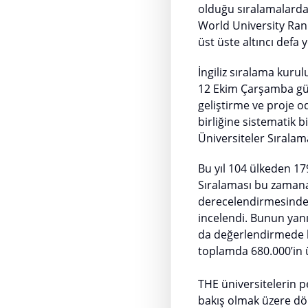
olduğu sıralamalarda 
World University Ran
üst üste altıncı defa 
İngiliz sıralama kuru
12 Ekim Çarşamba gün
geliştirme ve proje oda
birliğine sistematik
Üniversiteler Sırala
Bu yıl 104 ülkeden 1
Sıralaması bu zamana
derecelendirmesinde 
incelendi. Bunun yanı
da değerlendirmede k
toplamda 680.000’in ü
THE üniversitelerin pe
bakış olmak üzere dö