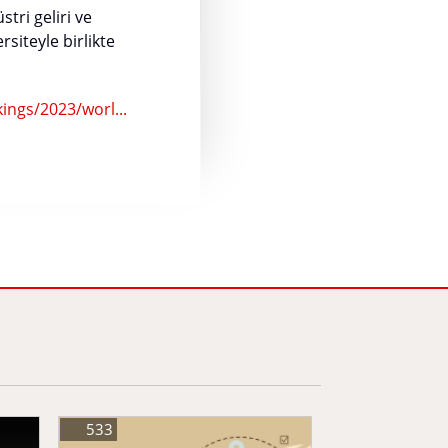
tri geliri ve
siteyle birlikte
ings/2023/worl...
533