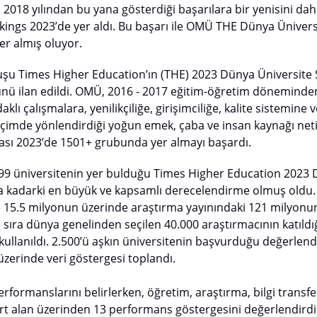
2018 yılından bu yana gösterdiği başarılara bir yenisini da
kings 2023’de yer aldı. Bu başarı ile OMÜ THE Dünya Ünivers
yer almış oluyor.
luşu Times Higher Education’ın (THE) 2023 Dünya Üniversite 
ü ilan edildi. OMÜ, 2016 - 2017 eğitim-öğretim döneminden
klı çalışmalara, yenilikçiliğe, girişimciliğe, kalite sistemine 
 biçimde yönlendirdiği yoğun emek, çaba ve insan kaynağı ne
ması 2023’de 1501+ grubunda yer almayı başardı.
799 üniversitenin yer bulduğu Times Higher Education 2023 
 kadarki en büyük ve kapsamlı derecelendirme olmuş oldu. 
15.5 milyonun üzerinde araştırma yayınındaki 121 milyonun
 sıra dünya genelinden seçilen 40.000 araştırmacının katıldı
ullanıldı. 2.500’ü aşkın üniversitenin başvurduğu değerlen
zerinde veri göstergesi toplandı.
rformanslarını belirlerken, öğretim, araştırma, bilgi transfe
rt alan üzerinden 13 performans göstergesini değerlendirdi