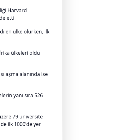
liği Harvard
e etti.
dilen ülke olurken, ilk
rika ülkeleri oldu
asılaşma alanında ise
lerin yanı sıra 526
üzere 79 üniversite
de ilk 1000’de yer