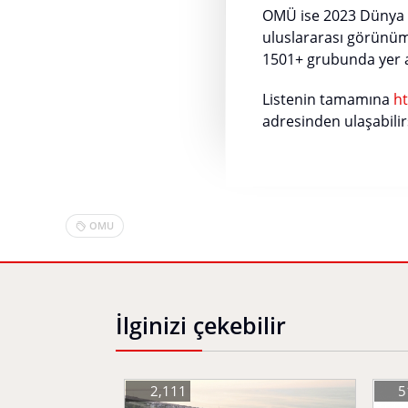
OMÜ ise 2023 Dünya Ün
uluslararası görünüm 
1501+ grubunda yer a
Listenin tamamına
ht
adresinden ulaşabilirs
OMU
İlginizi çekebilir
2,111
5