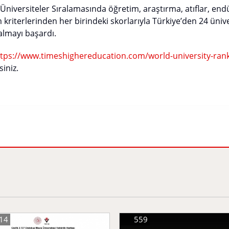
iversiteler Sıralamasında öğretim, araştırma, atıflar, endüs
kriterlerinden her birindeki skorlarıyla Türkiye’den 24 üniver
lmayı başardı.
tps://www.timeshighereducation.com/world-university-rank
iniz.
14
559