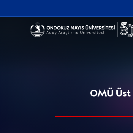
Erişilebilirlik menüsünü açmak için CTRL + U tuşlarını kullanabilirs
OMÜ Üst Ü