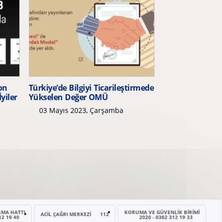
on
Türkiye’de Bilgiyi Ticarileştirmede
yiler
Yükselen Değer OMÜ
03 Mayıs 2023, Çarşamba
ŞMA HATTI
KORUMA VE GÜVENLIK BIRIMI
ACİL ÇAĞRI MERKEZI
112
12 19 40
2020 - 0362 312 19 33