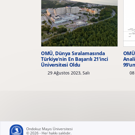
OMÜ, Dünya Sıralamasında
OMÜ, 
Türkiye'nin En Başarılı 21'inci
Anali
Üniversitesi Oldu
99’un
29 Ağustos 2023, Salı
08
Ondokuz Mayıs Üniversitesi
© 2026 - Her hakkı saklıdır.