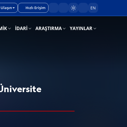
 Ulaşın
Hızlı Erişim
EN
Sayfayı karart/aç
MİK
İDARİ
ARAŞTIRMA
YAYINLAR
Üniversite