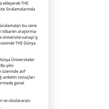
ha ekleyerek THE
ite Sıralamalarında
Sıralamaları bu sene
 itibaren araştırma-
ve üniversite-sanayi iş
ticesinde THE Dünya
Dünya Üniversiteler
Bu yılın
 üzerinde atıf
ğı anketin sonuçları
dirmede genel
ri ve uluslararası
.