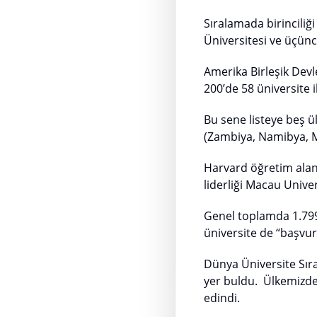
Sıralamada birinciliği
Üniversitesi ve üçünc
Amerika Birleşik Devle
200’de 58 üniversite i
Bu sene listeye beş ül
(Zambiya, Namibya, 
Harvard öğretim alanı
liderliği Macau Unive
Genel toplamda 1.799 
üniversite de “başvu
Dünya Üniversite Sıra
yer buldu. Ülkemizden
edindi.