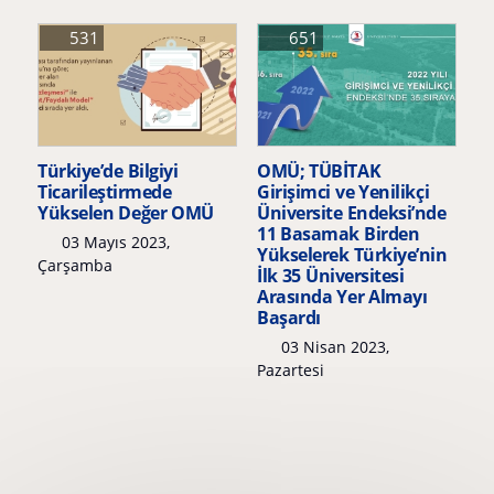
531
651
Türkiye’de Bilgiyi
OMÜ; TÜBİTAK
Ticarileştirmede
Girişimci ve Yenilikçi
Yükselen Değer OMÜ
Üniversite Endeksi’nde
11 Basamak Birden
03 Mayıs 2023,
Yükselerek Türkiye’nin
Çarşamba
İlk 35 Üniversitesi
Arasında Yer Almayı
Başardı
03 Nisan 2023,
Pazartesi