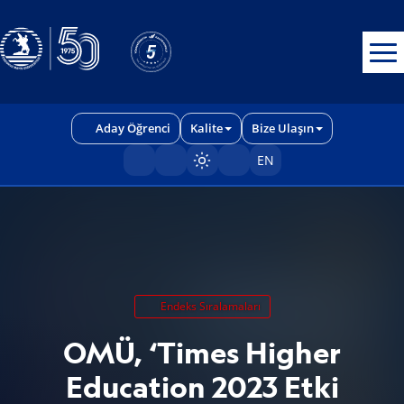
Erişilebilirlik menüsünü açmak için CTRL + U tuşlarını kullanabilirs
Aday Öğrenci
Kalite
Bize Ulaşın
EN
Sayfayı karart/aç
Endeks Sıralamaları
OMÜ, ‘Times Higher
Education 2023 Etki