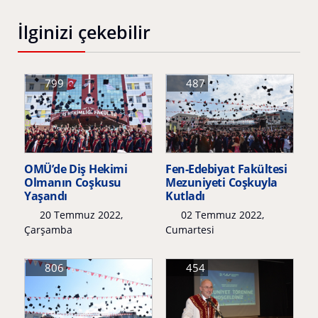
İlginizi çekebilir
799
487
OMÜ’de Diş Hekimi
Fen-Edebiyat Fakültesi
Olmanın Coşkusu
Mezuniyeti Coşkuyla
Yaşandı
Kutladı
20 Temmuz 2022,
02 Temmuz 2022,
Çarşamba
Cumartesi
806
454