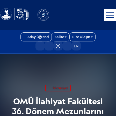
Erişilebilirlik menüsünü açmak için CTRL + U tuşlarını kullanabilirs
Aday Öğrenci
Kalite
Bize Ulaşın
EN
Sayfayı karart/aç
Mezuniyet
OMÜ İlahiyat Fakültesi
36. Dönem Mezunlarını