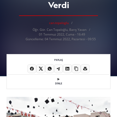
Verdi
can.topaloglu
Öğr. Gör. Can Topaloğlu, Barış Yavan
01 Temmuz 2022, Cuma - 16:49
Güncelleme: 04 Temmuz 2022, Pazartesi - 09:55
PAYLAŞ
DİNLE