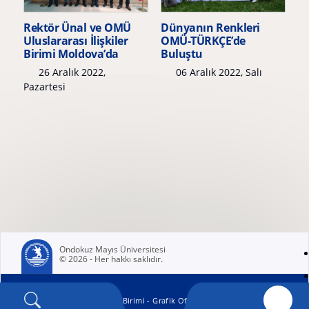
Rektör Ünal ve OMÜ
Dünyanın Renkleri
Uluslararası İlişkiler
OMÜ-TÜRKÇE’de
Birimi Moldova’da
Buluştu
26 Aralık 2022,
06 Aralık 2022, Salı
Pazartesi
Ondokuz Mayıs Üniversitesi
© 2026 - Her hakkı saklıdır.
(yeni sekmede açılır)
OMÜ Kurumsal İletişim Birimi - Grafik Ofisi