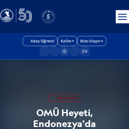
Erişilebilirlik menüsünü açmak için CTRL + U tuşlarını kullanabilirs
Aday Öğrenci
Kalite
Bize Ulaşın
EN
Sayfayı karart/aç
Uluslararası
OMÜ Heyeti,
Endonezya'da