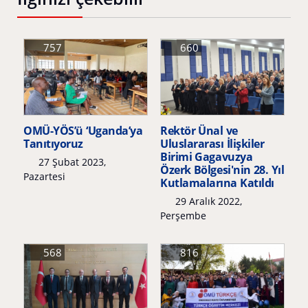
757
660
OMÜ-YÖS’ü ‘Uganda’ya
Rektör Ünal ve
Tanıtıyoruz
Uluslararası İlişkiler
Birimi Gagavuzya
27 Şubat 2023,
Özerk Bölgesi'nin 28. Yıl
Pazartesi
Kutlamalarına Katıldı
29 Aralık 2022,
Perşembe
568
816