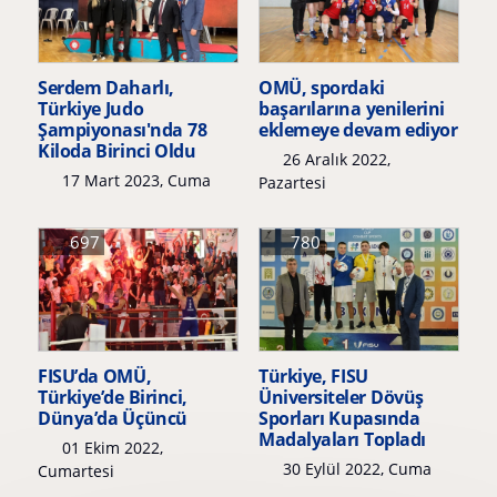
Serdem Daharlı,
OMÜ, spordaki
Türkiye Judo
başarılarına yenilerini
Şampiyonası'nda 78
eklemeye devam ediyor
Kiloda Birinci Oldu
26 Aralık 2022,
17 Mart 2023, Cuma
Pazartesi
697
780
FISU’da OMÜ,
Türkiye, FISU
Türkiye’de Birinci,
Üniversiteler Dövüş
Dünya’da Üçüncü
Sporları Kupasında
Madalyaları Topladı
01 Ekim 2022,
30 Eylül 2022, Cuma
Cumartesi