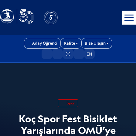
Erişilebilirlik menüsünü açmak için CTRL + U tuşlarını kullanabilirs
Aday Öğrenci
Kalite
Bize Ulaşın
EN
Sayfayı karart/aç
Spor
Koç Spor Fest Bisiklet
Yarışlarında OMÜ’ye