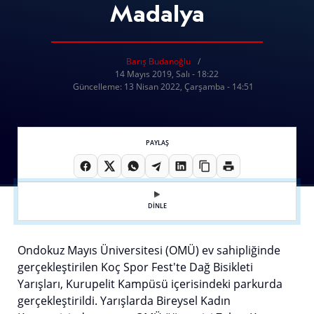
Madalya
Barış Budanoğlu
14 Mayıs 2019, Salı - 18:22
Güncelleme: 13 Nisan 2022, Çarşamba - 14:51
PAYLAŞ
DİNLE
Ondokuz Mayıs Üniversitesi (OMÜ) ev sahipliğinde
gerçekleştirilen Koç Spor Fest'te Dağ Bisikleti
Yarışları, Kurupelit Kampüsü içerisindeki parkurda
gerçekleştirildi. Yarışlarda Bireysel Kadın