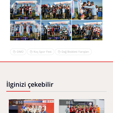
OMÜ
Koç Spor Fest
Dağ Bisikleti Yarışları
İlginizi çekebilir
816
868