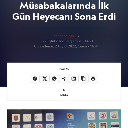
Müsabakalarında İlk
Gün Heyecanı Sona Erdi
can.topaloglu
22 Eylül 2022, Perşembe - 14:21
Güncelleme: 23 Eylül 2022, Cuma - 16:41
PAYLAŞ
DİNLE