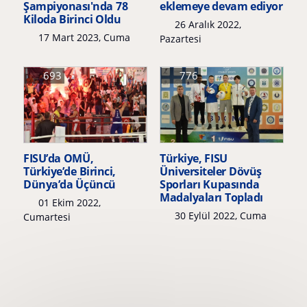
Şampiyonası'nda 78
eklemeye devam ediyor
Kiloda Birinci Oldu
26 Aralık 2022,
17 Mart 2023, Cuma
Pazartesi
693
776
FISU’da OMÜ,
Türkiye, FISU
Türkiye’de Birinci,
Üniversiteler Dövüş
Dünya’da Üçüncü
Sporları Kupasında
Madalyaları Topladı
01 Ekim 2022,
30 Eylül 2022, Cuma
Cumartesi