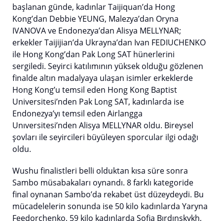
başlanan günde, kadınlar Taijiquan’da Hong
Kong’dan Debbie YEUNG, Malezya’dan Oryna
IVANOVA ve Endonezya’dan Alisya MELLYNAR;
erkekler Taijijian’da Ukrayna’dan Ivan FEDIUCHENKO
ile Hong Kong’dan Pak Long SAT hünerlerini
sergiledi. Seyirci katılımının yüksek olduğu gözlenen
finalde altın madalyaya ulaşan isimler erkeklerde
Hong Kong’u temsil eden Hong Kong Baptist
Universitesi’nden Pak Long SAT, kadınlarda ise
Endonezya’yı temsil eden Airlangga
Unıversitesi’nden Alisya MELLYNAR oldu. Bireysel
şovları ile seyircileri büyüleyen sporcular ilgi odağı
oldu.
Wushu finalistleri belli olduktan kısa süre sonra
Sambo müsabakaları oynandı. 8 farklı kategoride
final oynanan Sambo’da rekabet üst düzeydeydi. Bu
mücadelelerin sonunda ise 50 kilo kadınlarda Yaryna
Feedorchenko, 59 kilo kadınlarda Sofia Bırdınskykh,