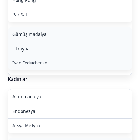
Hong Kong
Pak Sat
Gümüş madalya
Ukrayna
Ivan Fedıuchenko
Kadınlar
Altın madalya
Endonezya
Alisya Mellynar