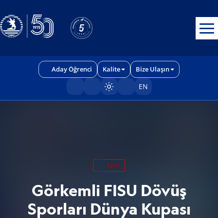
Erişilebilirlik menüsünü açmak için CTRL + U tuşlarını kullanabilirs
Aday Öğrenci
Kalite
Bize Ulaşın
EN
Sayfayı karart/aç
Spor
Görkemli FISU Dövüş
Sporları Dünya Kupası