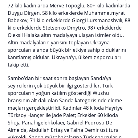
72 kilo kadınlarda Merve Topoğlu, 80+ kilo kadınlarda
Duygu Dirgen, 58 kilo erkeklerde Muhammetmyrat
Babekov, 71 kilo erkeklerde Giorgi Lursmanashvılı, 88
kilo erkeklerde Stetsenko Dmytro, 98+ erkeklerde
Oleksil Halaka altın madalyaya ulaşan isimler oldu.
Altın madalyaların yarısını toplayan Ukrayna
sporcuları alanda büyük bir etkiye sahip olduklarını
kanıtlamış oldular. Ukrayna’yı, ülkemiz sporcuları
takip etti.
Sambo’dan bir saat sonra başlayan Sanda’ya
seyircilerin çok büyük bir ilgi gösterdiler. Türk
sporcuların yoğun katılım gösterdiği Wushu
branşının alt dalı olan Sanda kategorisinde eleme
maçları gerçekleştirildi. Kadınlar 48 kiloda Hayriye
Türksoy Hançer ile Jade Palet; Erkekler 60 kiloda
Shoja Panahıgelehkolaeı, Gabriel Pedroso De
Almeida, Abdullah Ertaş ve Talha Demir üst tura
yükseldi. Sanda müsabakalarına Türk sporcuların