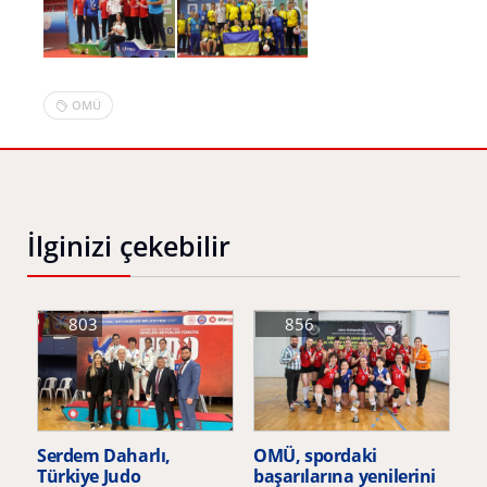
OMÜ
İlginizi çekebilir
803
856
Serdem Daharlı,
OMÜ, spordaki
Türkiye Judo
başarılarına yenilerini