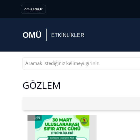
Erişilebilirlik menüsünü açmak için CTRL + U tuşlarını kullanabilirs
omu.edu.tr
OMÜ
ETKİNLİKLER
GÖZLEM
459