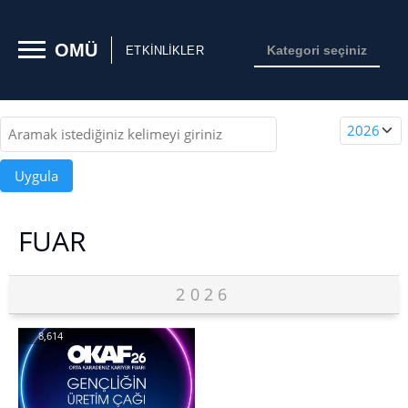
Erişilebilirlik menüsünü açmak için CTRL + U tuşlarını kullanabilirs
OMÜ
Kategori seçiniz
ETKİNLİKLER
FUAR
2026
8,614