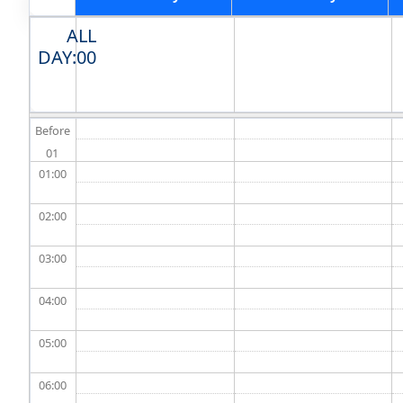
ALL
DAY
Before
01
01
02
03
04
05
06