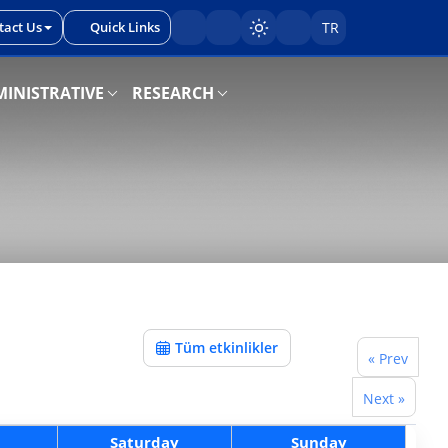
tact Us
Quick Links
TR
Sayfayı karart/aç
INISTRATIVE
RESEARCH
Tüm etkinlikler
« Prev
Next »
Saturday
Sunday