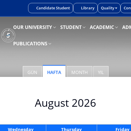
iniz.
Candidate Student
Library
Quality
Con
OUR UNIVERSITY
STUDENT
ACADEMIC
ADM
PUBLICATIONS
GÜN
HAFTA
MONTH
YIL
August 2026
Wednesday
Thursday
Friday