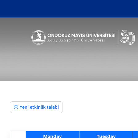
Erişilebilirlik menüsünü açmak için CTRL + U tuşlarını kullanabilirs
Yeni etkinlik talebi
Monday
Tuesday