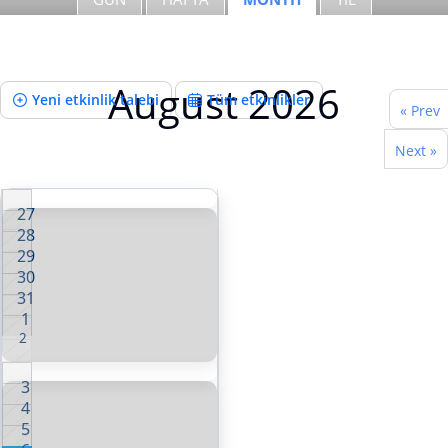
August 2026
Yeni etkinlik talebi
Tüm etkinlikler
« Prev
Next »
27
28
29
30
31
1
2
3
4
5