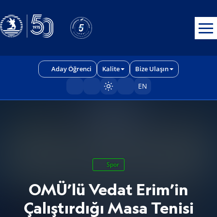
Erişilebilirlik menüsünü açmak için CTRL + U tuşlarını kullanabilirs
Aday Öğrenci
Kalite
Bize Ulaşın
EN
Sayfayı karart/aç
Spor
OMÜ’lü Vedat Erim’in
Çalıştırdığı Masa Tenisi