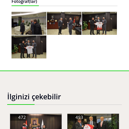
Fotoğraf(lar)
İlginizi çekebilir
472
493