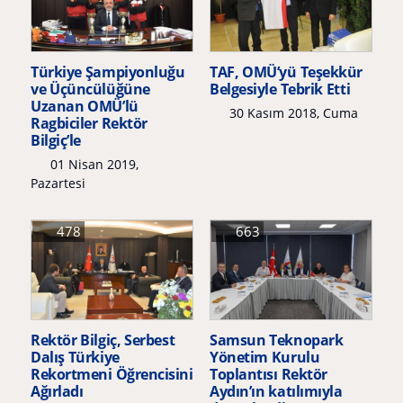
Türkiye Şampiyonluğu
TAF, OMÜ’yü Teşekkür
ve Üçüncülüğüne
Belgesiyle Tebrik Etti
Uzanan OMÜ’lü
30 Kasım 2018, Cuma
Ragbiciler Rektör
Bilgiç’le
01 Nisan 2019,
Pazartesi
478
663
Rektör Bilgiç, Serbest
Samsun Teknopark
Dalış Türkiye
Yönetim Kurulu
Rekortmeni Öğrencisini
Toplantısı Rektör
Ağırladı
Aydın’ın katılımıyla