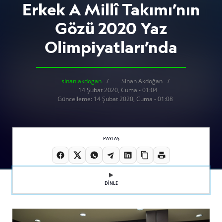
Erkek A Millî Takımı’nın
Gözü 2020 Yaz
Olimpiyatları’nda
sinan.akdogan
Sinan Akdoğan
14 Şubat 2020, Cuma - 01:04
Güncelleme: 14 Şubat 2020, Cuma - 01:08
PAYLAŞ
DİNLE