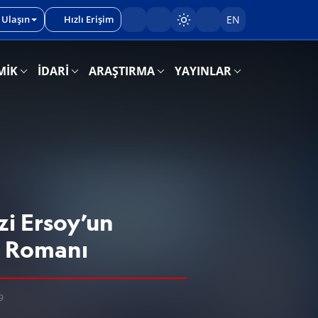
 Ulaşın
Hızlı Erişim
EN
Sayfayı karart/aç
MİK
İDARİ
ARAŞTIRMA
YAYINLAR
zi Ersoy’un
n Romanı
9