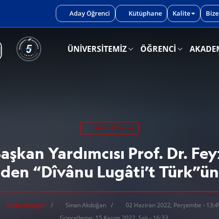
iniz.
Aday Öğrenci
Kütüphane
Kalite
Bize
ÜNİVERSİTEMİZ
ÖĞRENCİ
AKADE
Kültür & Sanat
aşkan Yardımcısı Prof. Dr. Fey
den “Dîvânu Lugâti’t Türk”ü
sinan.akdogan
Sinan Akdoğan
02 Haziran 2022, Perşembe - 13:4
Güncelleme: 15 Kasım 2022, Salı - 16:33