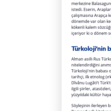
merkezine Balasagun’u
istedi. Eserin, Arapla
çalışmasına Arapça k
dönemde var olan kel
kökenli kalem sözcüğü
içeriyor ki o dönem s
Türkoloji’nin
Alman asıllı Rus Türk
nitelendirdiğini anım
Türkoloji'nin babası o
tarihçi, ilk etnolog (
Dîvânu Lugâti’t Türk’
ilgili şiirler, atasöz
yüzyıldaki kültür haya
Söyleşinin ilerleyen 