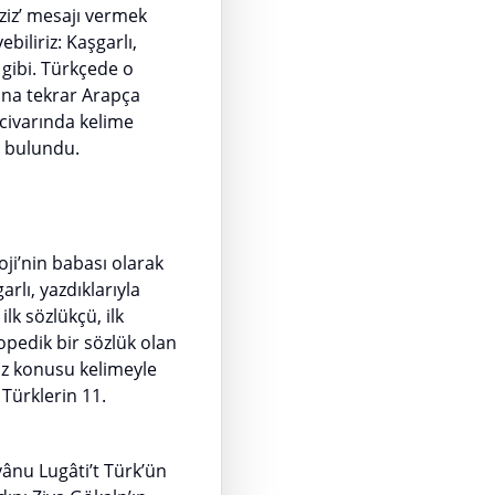
ziz’ mesajı vermek
biliriz: Kaşgarlı,
gibi. Türkçede o
ına tekrar Arapça
civarında kelime
e bulundu.
ji’nin babası olarak
rlı, yazdıklarıyla
lk sözlükçü, ilk
lopedik bir sözlük olan
öz konusu kelimeyle
 Türklerin 11.
vânu Lugâti’t Türk’ün