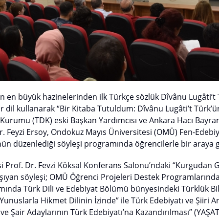
ün en büyük hazinelerinden ilk Türkçe sözlük Dîvânu Lugâti’t
 dil kullanarak “Bir Kitaba Tutuldum: Dîvânu Lugâti’t Türk’ü
l Kurumu (TDK) eski Başkan Yardımcısı ve Ankara Hacı Bayram
r. Feyzi Ersoy, Ondokuz Mayıs Üniversitesi (OMÜ) Fen-Edebiya
ün düzenlediği söyleşi programında öğrencilerle bir araya g
si Prof. Dr. Fevzi Köksal Konferans Salonu’ndaki “Kurgudan
taşıyan söyleşi; OMÜ Öğrenci Projeleri Destek Programlarınd
ında Türk Dili ve Edebiyat Bölümü bünyesindeki Türklük Bil
nuslarla Hikmet Dilinin İzinde” ile Türk Edebiyatı ve Şiiri A
e Şair Adaylarının Türk Edebiyatı’na Kazandırılması” (YAŞAT