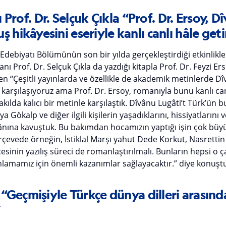
Prof. Dr. Selçuk Çıkla “Prof. Dr. Ersoy, D
ş hikâyesini eseriyle kanlı canlı hâle get
 Edebiyatı Bölümünün son bir yılda gerçekleştirdiği etkinlikle
 Prof. Dr. Selçuk Çıkla da yazdığı kitapla Prof. Dr. Feyzi Er
en “Çeşitli yayınlarda ve özellikle de akademik metinlerde Dî
e karşılaşıyoruz ama Prof. Dr. Ersoy, romanıyla bunu kanlı can
kılda kalıcı bir metinle karşılaştık. Dîvânu Lugâti’t Türk’ün
iya Gökalp ve diğer ilgili kişilerin yaşadıklarını, hissiyatların
ına kavuştuk. Bu bakımdan hocamızın yaptığı işin çok büy
evede örneğin, İstiklal Marşı yahut Dede Korkut, Nasrettin
esinin yazılış süreci de romanlaştırılmalı. Bunların hepsi o ça
anlamamız için önemli kazanımlar sağlayacaktır.” diye konuşt
y “Geçmişiyle Türkçe dünya dilleri arasın
”