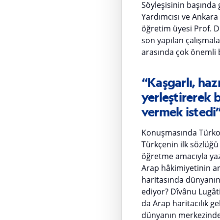
Söyleşisinin başında 
Yardımcısı ve Ankara
öğretim üyesi Prof. Dr
son yapılan çalışmalar
arasında çok önemli b
“Kaşgarlı, haz
yerleştirerek 
vermek istedi
Konuşmasında Türkolog
Türkçenin ilk sözlüğü
öğretme amacıyla yaz
Arap hâkimiyetinin art
haritasında dünyanın
ediyor? Dîvânu Lugâti
da Arap haritacılık g
dünyanın merkezinde