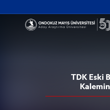
Erişilebilirlik menüsünü açmak için CTRL + U tuşlarını kullanabilirs
TDK Eski B
Kalemin