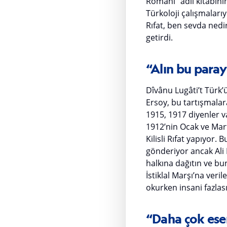
Romanı” adlı kitabının
Türkoloji çalışmalarıyl
Rıfat, ben sevda nedi
getirdi.
“Alın bu paray
Dîvânu Lugâti’t Türk’
Ersoy, bu tartışmalara
1915, 1917 diyenler 
1912’nin Ocak ve Mart 
Kilisli Rıfat yapıyor.
gönderiyor ancak Ali 
halkına dağıtın ve bu
İstiklal Marşı’na veri
okurken insani fazlası
“Daha çok eser