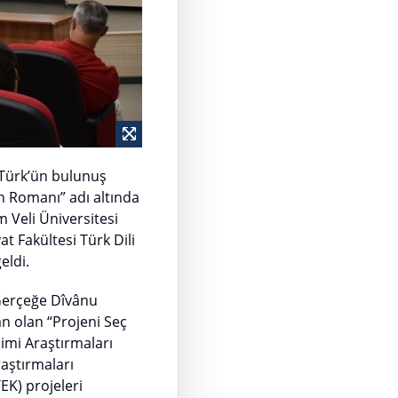
 Türk’ün bulunuş
n Romanı” adı altında
 Veli Üniversitesi
t Fakültesi Türk Dili
eldi.
 Gerçeğe Dîvânu
an olan “Projeni Seç
imi Araştırmaları
raştırmaları
EK) projeleri