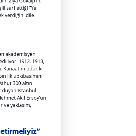
dını Ziya Gökalp’ın,
li sarf ettiği “Ya
 verdiğini dile
”
eden akademisyen
ediliyor. 1912, 1913,
m. Kanaatim odur ki
ın ilk tıpkıbasımını
yahut 300 altın
aç duyan İstanbul
 Mehmet Akif Ersoy’un
ır ve yaklaşım,
etirmeliyiz”