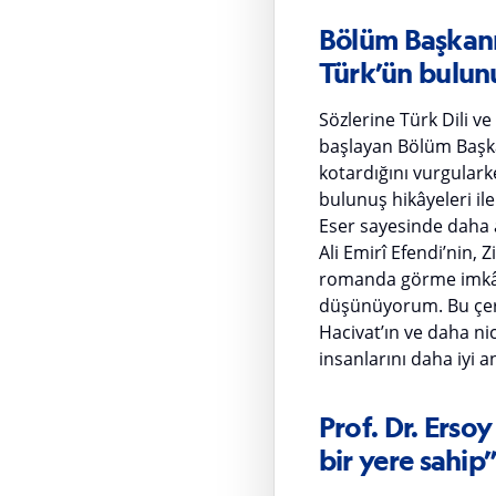
Bölüm Başkanı 
Türk’ün bulunu
Sözlerine Türk Dili ve
başlayan Bölüm Başkanı
kotardığını vurgulark
bulunuş hikâyeleri il
Eser sayesinde daha a
Ali Emirî Efendi’nin, Z
romanda görme imkân
düşünüyorum. Bu çerç
Hacivat’ın ve daha nic
insanlarını daha iyi 
Prof. Dr. Erso
bir yere sahip