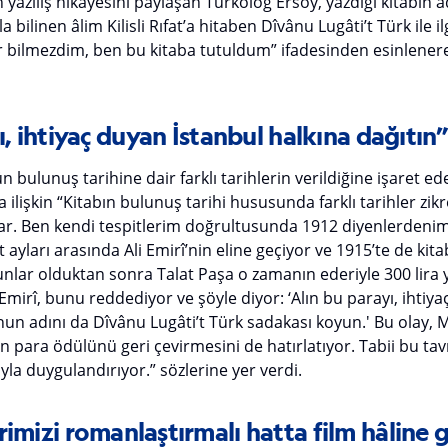
 yazılış hikâyesini paylaşan Türkolog Ersoy, yazdığı kitabın a
a bilinen âlim Kilisli Rıfat’a hitaben Dîvânu Lugâti’t Türk ile ilgi
r bilmezdim, ben bu kitaba tutuldum” ifadesinden esinlenerek
ı, ihtiyaç duyan İstanbul halkına dağıtın
ün bulunuş tarihine dair farklı tarihlerin verildiğine işaret 
 ilişkin “Kitabın bulunuş tarihi hususunda farklı tarihler zikr
var. Ben kendi tespitlerim doğrultusunda 1912 diyenlerdeni
ayları arasında Ali Emirî’nin eline geçiyor ve 1915’te de kitab
 Bunlar olduktan sonra Talat Paşa o zamanın ederiyle 300 lira 
Emirî, bunu reddediyor ve şöyle diyor: ‘Alın bu parayı, ihtiy
nun adını da Dîvânu Lugâti’t Türk sadakası koyun.' Bu olay,
len para ödülünü geri çevirmesini de hatırlatıyor. Tabii bu tav
yla duygulandırıyor.” sözlerine yer verdi.
imizi romanlaştırmalı hatta film hâline g