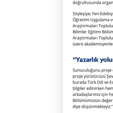
doğrultusunda organi
Söyleşiye; Fen-Edebiy
Öğretimi Uygulama ve
Araştırmaları Toplulu
Bilimler Eğitimi Bölü
Araştırmaları Toplu
üzere akademisyenler, 
“Yazarlık yolu
Sunuculuğunu proje e
proje yürütücüsü Şevv
burada Türk Dili ve E
bilgiler edinirken he
arkadaşlarımız için h
Bölümümüzün değerli 
diye düşünmekteyiz.”