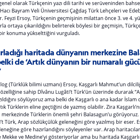
genel olarak Türkçenin yazı dili tarihi ve serüveninden bah
 Hacı Bayram Veli Üniversitesi Çağdaş Türk Lehçeleri ve Ede
. Feyzi Ersoy, Türkçenin geçmişinin milattan önce 3. ve 4. yüz
la ortaya çıkarıldığını belirterek böylesi bir geçmişin, Türkçe
ir konuma yükselttiğini vurguladı.
ırladığı haritada dünyanın merkezine Ba
belki de ‘Artık dünyanın bir numaralı gücü
”
 (Türklük bilimi uzmanı) Ersoy, Kaşgarlı Mahmut’un dilciliği v
 özelliğine sahip Dîvânu Lugâti’t Türk’ün üzerinde durarak “
ıldığını söylüyoruz ama belki de Kaşgarlı o ana kadar İslam
ık Türklerin eline geçtiğini de yazmış olabilir. Zira Kaşgarlı’
 merkezinde Türklerin önemli şehri Balasagun’u görüyoruz.
’t Türk, Arap sözlükçülük geleneğini göre yazılmış bir eser. 
eleneğine göre hazırlandığını söyleyenler var. Arap haritacıl
 Mekke ve Medine’yi gösteriyorlar ama bu haritada Kaşgar