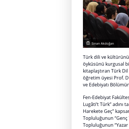
Sinan Akdoğan
Türk dili ve kültürün
öyküsünü kurgusal bir
kitaplaştıran Türk Di
öğretim üyesi Prof. D
ve Edebiyatı Bölümün
Fen-Edebiyat Fakülte
Lugâti’t Türk” adını 
Harekete Geç” kapsam
Topluluğunun “Genç Yu
Topluluğunun “Yazar v