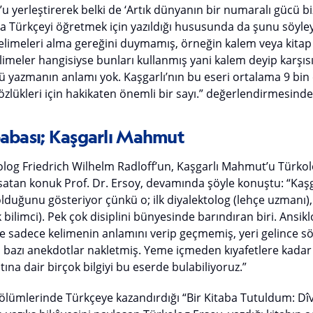
 yerleştirerek belki de ‘Artık dünyanın bir numaralı gücü bi
ra Türkçeyi öğretmek için yazıldığı hususunda da şunu söyleye
elimeleri alma gereğini duymamış, örneğin kalem veya kitap 
imeler hangisiyse bunları kullanmış yani kalem deyip karşıs
 yazmanın anlamı yok. Kaşgarlı’nın bu eseri ortalama 9 bin 
özlükleri için hakikaten önemli bir sayı.” değerlendirmesind
 babası; Kaşgarlı Mahmut
olog Friedrich Wilhelm Radloff’un, Kaşgarlı Mahmut’u Türkolo
satan konuk Prof. Dr. Ersoy, devamında şöyle konuştu: “Kaşga
lduğunu gösteriyor çünkü o; ilk diyalektolog (lehçe uzmanı), i
ırk bilimci). Pek çok disiplini bünyesinde barındıran biri. Ansik
te sadece kelimenin anlamını verip geçmemiş, yeri gelince s
leri, bazı anekdotlar nakletmiş. Yeme içmeden kıyafetlere kadar
tına dair birçok bilgiyi bu eserde bulabiliyoruz.”
bölümlerinde Türkçeye kazandırdığı “Bir Kitaba Tutuldum: Dî