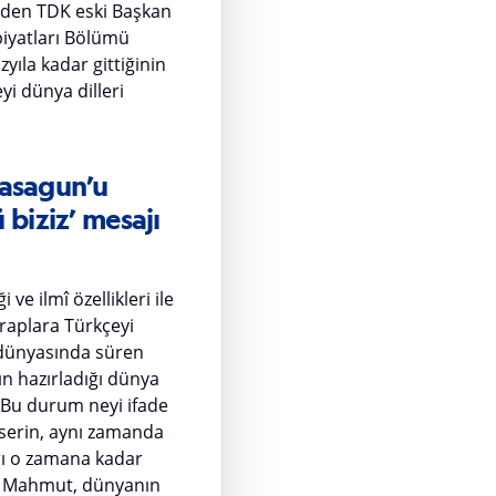
seden TDK eski Başkan
biyatları Bölümü
yıla kadar gittiğinin
yi dünya dilleri
lasagun’u
 biziz’ mesajı
e ilmî özellikleri ile
Araplara Türkçeyi
 dünyasında süren
nın hazırladığı dünya
 Bu durum neyi ifade
Eserin, aynı zamanda
arı o zamana kadar
lı Mahmut, dünyanın