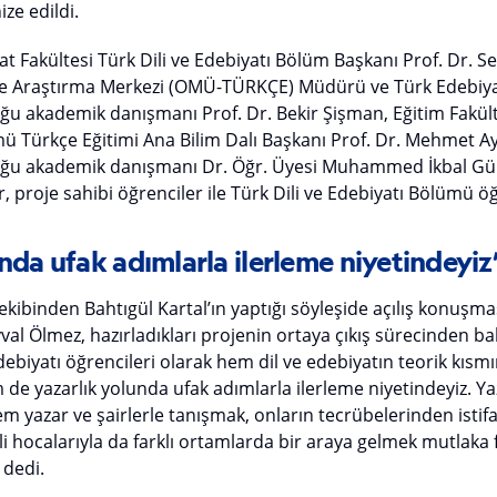
ze edildi.
at Fakültesi Türk Dili ve Edebiyatı Bölüm Başkanı Prof. Dr. Se
 Araştırma Merkezi (OMÜ-TÜRKÇE) Müdürü ve Türk Edebiyatı
ğu akademik danışmanı Prof. Dr. Bekir Şişman, Eğitim Fakült
mü Türkçe Eğitimi Ana Bilim Dalı Başkanı Prof. Dr. Mehmet Ay
luğu akademik danışmanı Dr. Öğr. Üyesi Muhammed İkbal Gü
proje sahibi öğrenciler ile Türk Dili ve Edebiyatı Bölümü öğr
nda ufak adımlarla ilerleme niyetindeyiz
kibinden Bahtıgül Kartal’ın yaptığı söyleşide açılış konuşm
al Ölmez, hazırladıkları projenin ortaya çıkış sürecinden ba
debiyatı öğrencileri olarak hem dil ve edebiyatın teorik kıs
m de yazarlık yolunda ufak adımlarla ilerleme niyetindeyiz.
em yazar ve şairlerle tanışmak, onların tecrübelerinden ist
hocalarıyla da farklı ortamlarda bir araya gelmek mutlaka 
 dedi.