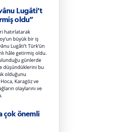
îvânu Lugâti’t
irmiş oldu”
ri hatırlatarak
soy’un büyük bir iş
vânu Lugâti’t Türk’ün
lı hâle getirmiş oldu.
 bulunduğu günlerde
ı ve düşündüklerini bu
ük olduğunu
 Hoca, Karagöz ve
ğların olaylarını ve
u.
da çok önemli