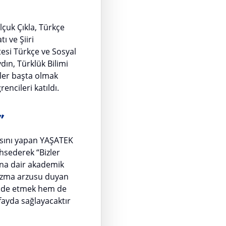
lçuk Çıkla, Türkçe
 ve Şiiri
esi Türkçe ve Sosyal
dın, Türklük Bilimi
ler başta olmak
encileri katıldı.
”
asını yapan YAŞATEK
hsederek “Bizler
mına dair akademik
 Yazma arzusu duyan
ifade etmek hem de
fayda sağlayacaktır