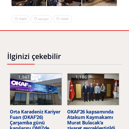
OMÜ
kariyer
OKAF
İlginizi çekebilir
1,947
1,186
Orta Karadeniz Kariyer
OKAF’26 kapsamında
Fuarı (OKAF’26)
Atakum Kaymakamı
Çarşamba günü
Murat Bulacak’a
kapılarını OMÜ’de
ziyaret gerçekleştirildi