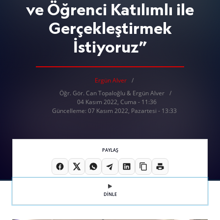
ve Öğrenci Katılımlı ile
Gerçekleştirmek
İstiyoruz”
Ergün Alver
Öğr. Gör. Can Topaloğlu & Ergün Alver
04 Kasım 2022, Cuma - 11:36
Güncelleme: 07 Kasım 2022, Pazartesi - 13:33
PAYLAŞ
DİNLE