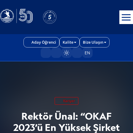
Erişilebilirlik menüsünü açmak için CTRL + U tuşlarını kullanabilirs
Aday Öğrenci
Kalite
Bize Ulaşın
EN
Sayfayı karart/aç
Kariyer
Rektör Ünal: “OKAF
2023’ü En Yüksek Şirket