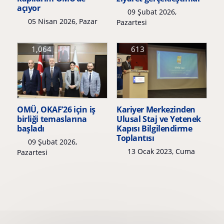
açıyor
09 Şubat 2026,
05 Nisan 2026, Pazar
Pazartesi
1,064
613
OMÜ, OKAF’26 için iş
Kariyer Merkezinden
birliği temaslarına
Ulusal Staj ve Yetenek
başladı
Kapısı Bilgilendirme
Toplantısı
09 Şubat 2026,
13 Ocak 2023, Cuma
Pazartesi