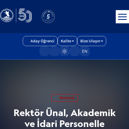
Erişilebilirlik menüsünü açmak için CTRL + U tuşlarını kullanabilirs
Aday Öğrenci
Kalite
Bize Ulaşın
EN
Sayfayı karart/aç
Rektörlük
Rektör Ünal, Akademik
ve İdari Personelle