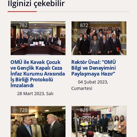
İlginizi çekebilir
782
872
OMÜ ile Kavak Çocuk
Rektör Ünal: “OMÜ
ve Gençlik Kapalı Ceza
Bilgi ve Deneyimini
İnfaz Kurumu Arasında
Paylaşmaya Hazır”
İş Birliği Protokolü
04 Şubat 2023,
İmzalandı
Cumartesi
28 Mart 2023, Salı
720
826