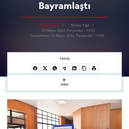
Bayramlaştı
Ergün Alver
Nilüfer Yiğit
05 Mayıs 2022, Perşembe - 15:03
Güncelleme: 05 Mayıs 2022, Perşembe - 15:05
PAYLAŞ
DİNLE