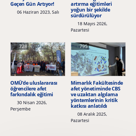
Geçen Gün Artıyor!
artırma eğitimleri
yoğun bir şekilde
06 Haziran 2023, Salı
sürdürülüyor
18 Mayıs 2026,
Pazartesi
728
795
OMÜ’de uluslararası
Mimarlık Fakültesinde
öğrencilere afet
afet yönetiminde CBS
farkındalık eğitimi
ve uzaktan algılama
yöntemlerinin kritik
30 Nisan 2026,
katkısı anlatıldı
Perşembe
08 Aralık 2025,
Pazartesi