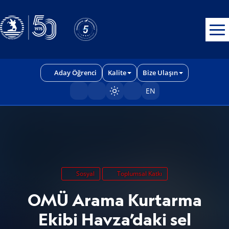
Erişilebilirlik menüsünü açmak için CTRL + U tuşlarını kullanabilirs
Aday Öğrenci
Kalite
Bize Ulaşın
EN
Sayfayı karart/aç
Sosyal
Toplumsal Katkı
OMÜ Arama Kurtarma
Ekibi Havza’daki sel