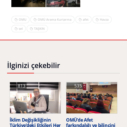
OMU
OMÜ Arama Kurtarma
afet
Havza
sel
TAŞKIN
İlginizi çekebilir
813
535
İklim Değişikliğinin
OMÜ’de Afet
Türkiye’deki Etkileri Her
farkındalığı ve bilincini