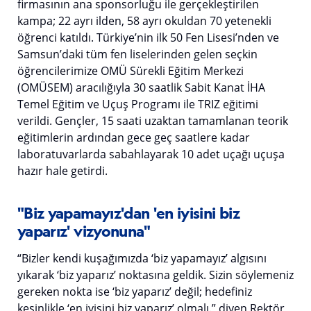
firmasının ana sponsorluğu ile gerçekleştirilen
kampa; 22 ayrı ilden, 58 ayrı okuldan 70 yetenekli
öğrenci katıldı. Türkiye’nin ilk 50 Fen Lisesi’nden ve
Samsun’daki tüm fen liselerinden gelen seçkin
öğrencilerimize OMÜ Sürekli Eğitim Merkezi
(OMÜSEM) aracılığıyla 30 saatlik Sabit Kanat İHA
Temel Eğitim ve Uçuş Programı ile TRIZ eğitimi
verildi. Gençler, 15 saati uzaktan tamamlanan teorik
eğitimlerin ardından gece geç saatlere kadar
laboratuvarlarda sabahlayarak 10 adet uçağı uçuşa
hazır hale getirdi.
"Biz yapamayız'dan 'en iyisini biz
yaparız' vizyonuna"
“Bizler kendi kuşağımızda ‘biz yapamayız’ algısını
yıkarak ‘biz yaparız’ noktasına geldik. Sizin söylemeniz
gereken nokta ise ‘biz yaparız’ değil; hedefiniz
kesinlikle ‘en iyisini biz yaparız’ olmalı.” diyen Rektör