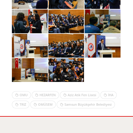
OMU
HEZARFEN
Aziz Atik Fen Lisesi
İHA
TRIZ
OMÜSEM
Samsun Büyükşehir Belediyesi