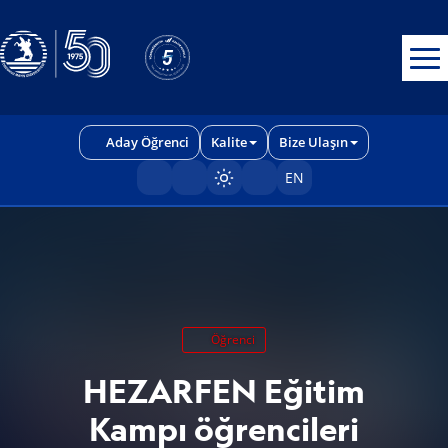
Erişilebilirlik menüsünü açmak için CTRL + U tuşlarını kullanabilirs
Aday Öğrenci
Kalite
Bize Ulaşın
EN
Sayfayı karart/aç
Öğrenci
HEZARFEN Eğitim
Kampı öğrencileri