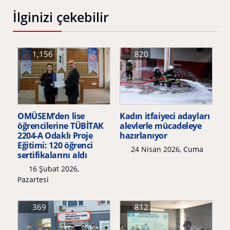
İlginizi çekebilir
1,156
820
OMÜSEM’den lise
Kadın itfaiyeci adayları
öğrencilerine TÜBİTAK
alevlerle mücadeleye
2204-A Odaklı Proje
hazırlanıyor
Eğitimi: 120 öğrenci
24 Nisan 2026, Cuma
sertifikalarını aldı
16 Şubat 2026,
Pazartesi
369
812