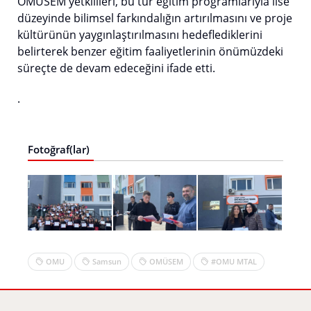
OMÜSEM yetkilileri, bu tür eğitim programlarıyla lise
düzeyinde bilimsel farkındalığın artırılmasını ve proje
kültürünün yaygınlaştırılmasını hedeflediklerini
belirterek benzer eğitim faaliyetlerinin önümüzdeki
süreçte de devam edeceğini ifade etti.
.
Fotoğraf(lar)
OMU
Samsun
OMÜSEM
#OMU MTAL