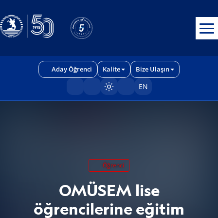
Erişilebilirlik menüsünü açmak için CTRL + U tuşlarını kullanabilirs
Aday Öğrenci
Kalite
Bize Ulaşın
EN
Sayfayı karart/aç
Öğrenci
OMÜSEM lise
öğrencilerine eğitim