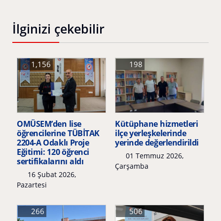
İlginizi çekebilir
1,156
198
OMÜSEM’den lise
Kütüphane hizmetleri
öğrencilerine TÜBİTAK
ilçe yerleşkelerinde
2204-A Odaklı Proje
yerinde değerlendirildi
Eğitimi: 120 öğrenci
01 Temmuz 2026,
sertifikalarını aldı
Çarşamba
16 Şubat 2026,
Pazartesi
266
506