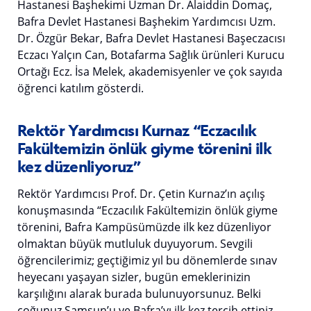
Hastanesi Başhekimi Uzman Dr. Alaiddin Domaç,
Bafra Devlet Hastanesi Başhekim Yardımcısı Uzm.
Dr. Özgür Bekar, Bafra Devlet Hastanesi Başeczacısı
Eczacı Yalçın Can, Botafarma Sağlık ürünleri Kurucu
Ortağı Ecz. İsa Melek, akademisyenler ve çok sayıda
öğrenci katılım gösterdi.
Rektör Yardımcısı Kurnaz “Eczacılık
Fakültemizin önlük giyme törenini ilk
kez düzenliyoruz”
Rektör Yardımcısı Prof. Dr. Çetin Kurnaz’ın açılış
konuşmasında “Eczacılık Fakültemizin önlük giyme
törenini, Bafra Kampüsümüzde ilk kez düzenliyor
olmaktan büyük mutluluk duyuyorum. Sevgili
öğrencilerimiz; geçtiğimiz yıl bu dönemlerde sınav
heyecanı yaşayan sizler, bugün emeklerinizin
karşılığını alarak burada bulunuyorsunuz. Belki
çoğunuz Samsun’u ve Bafra’yı ilk kez tercih ettiniz.