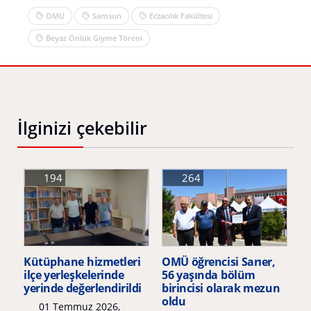
OMU
Samsun
Eczacılık Fakültesi
Beyaz Önlük Giyme Töreni
İlginizi çekebilir
194
264
Kütüphane hizmetleri
OMÜ öğrencisi Sarıer,
ilçe yerleşkelerinde
56 yaşında bölüm
yerinde değerlendirildi
birincisi olarak mezun
oldu
01 Temmuz 2026,