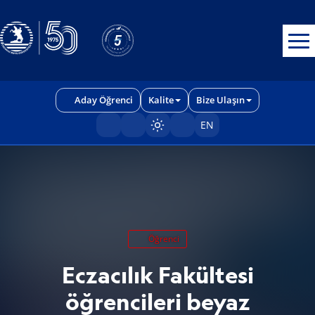
Erişilebilirlik menüsünü açmak için CTRL + U tuşlarını kullanabilirs
Aday Öğrenci
Kalite
Bize Ulaşın
EN
Sayfayı karart/aç
Öğrenci
Eczacılık Fakültesi
öğrencileri beyaz