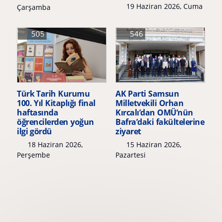
19 Haziran 2026, Cuma
Çarşamba
505
546
Türk Tarih Kurumu
AK Parti Samsun
100. Yıl Kitaplığı final
Milletvekili Orhan
haftasında
Kırcalı’dan OMÜ’nün
öğrencilerden yoğun
Bafra’daki fakültelerine
ilgi gördü
ziyaret
18 Haziran 2026,
15 Haziran 2026,
Perşembe
Pazartesi