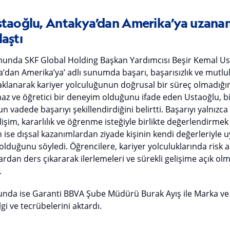
staoğlu, Antakya’dan Amerika’ya uzanan
laştı
umunda SKF Global Holding Başkan Yardımcısı Beşir Kemal Ust
kya’dan Amerika’ya’ adlı sunumda başarı, başarısızlık ve mutl
daklanarak kariyer yolculuğunun doğrusal bir süreç olmadığın
lmaz ve öğretici bir deneyim olduğunu ifade eden Ustaoğlu, 
un vadede başarıyı şekillendirdiğini belirtti. Başarıyı yalnızc
işim, kararlılık ve öğrenme isteğiyle birlikte değerlendirmek 
ise dışsal kazanımlardan ziyade kişinin kendi değerleriyle
duğunu söyledi. Öğrencilere, kariyer yolculuklarında risk 
rdan ders çıkararak ilerlemeleri ve sürekli gelişime açık ol
.
nda ise Garanti BBVA Şube Müdürü Burak Ayış ile Marka ve 
i ve tecrübelerini aktardı.