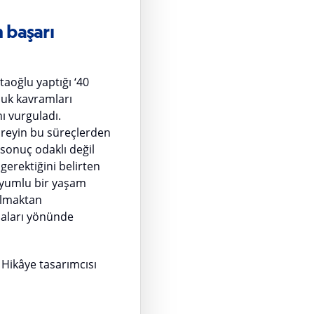
 başarı
aoğlu yaptığı ‘40
uluk kavramları
ı vurguladı.
bireyin bu süreçlerden
a sonuç odaklı değil
gerektiğini belirten
 uyumlu bir yaşam
almaktan
maları yönünde
Hikâye tasarımcısı