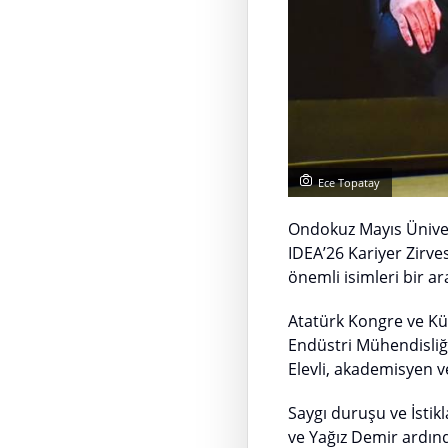
Ece Topatay
Ondokuz Mayıs Ünive
IDEA’26 Kariyer Zirve
önemli isimleri bir ar
Atatürk Kongre ve Kül
Endüstri Mühendisliği
Elevli, akademisyen ve
Saygı duruşu ve İstik
ve Yağız Demir ardın