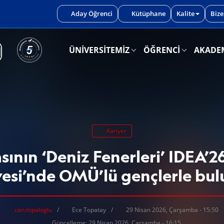
iniz.
Aday Öğrenci
Kütüphane
Kalite
Bize
ÜNİVERSİTEMİZ
ÖĞRENCİ
AKADE
Kariyer
sının ‘Deniz Fenerleri’ IDEA’2
vesi’nde OMÜ’lü gençlerle bul
can.topaloglu
Ece Topatay
29 Nisan 2026, Çarşamba - 15:50
Güncelleme: 29 Nisan 2026, Çarşamba - 16:15