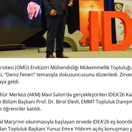
rsitesi (OMÜ) Endüstri Mühendisliği Mükemmellik Topluluğ
si, “Deniz Feneri” temasıyla dokuzuncusunu düzenledi. Zirve
aya geldi.
tür Merkezi (AKM) Mavi Salon’da gerçekleştirilen IDEA’26 Ka
 Bölüm Başkanı Prof. Dr. Birol Elevli, EMMT Topluluk Danışm
 öğrenciler katıldı.
lal Marşı’nın okunmasıyla başlayan zirvede IDEA’26 eş koordin
dan Topluluk Başkanı Yunus Emre Yıldırım açılış konuşması y