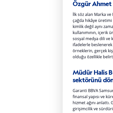
Özgür Ahmet Kö
İlk söz alan Marka ve 
çağda hikâye üretimi 
kimlik değil aynı zama
kullanımının, içerik ü
sosyal medya dili ve k
ifadelerle beslenerek
örneklerin, gerçek ki
olduğu özellikle belirti
Müdür Halis Bu
sektörünü dö
Garanti BBVA Samsun
finansal yapısı ve kü
hizmet ağını anlattı. 
girişimcilik ve sürdür