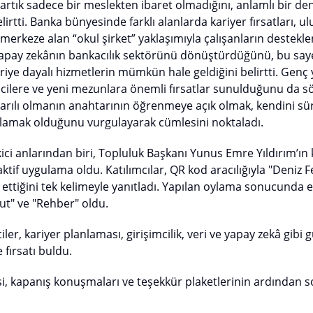
n artık sadece bir meslekten ibaret olmadığını, anlamlı bir de
rtti. Banka bünyesinde farklı alanlarda kariyer fırsatları, u
merkeze alan “okul şirket” yaklaşımıyla çalışanların destekle
 yapay zekânın bankacılık sektörünü dönüştürdüğünü, bu saye
veriye dayalı hizmetlerin mümkün hale geldiğini belirtti. Genç
ilere ve yeni mezunlara önemli fırsatlar sunulduğunu da söz
rılı olmanın anahtarının öğrenmeye açık olmak, kendini süre
lamak olduğunu vurgulayarak cümlesini noktaladı.
kici anlarından biri, Topluluk Başkanı Yunus Emre Yıldırım’
aktif uygulama oldu. Katılımcılar, QR kod aracılığıyla "Deniz 
de ettiğini tek kelimeyle yanıtladı. Yapılan oylama sonucunda
ut" ve "Rehber" oldu.
er, kariyer planlaması, girişimcilik, veri ve yapay zekâ gibi 
 fırsatı buldu.
si, kapanış konuşmaları ve teşekkür plaketlerinin ardından s