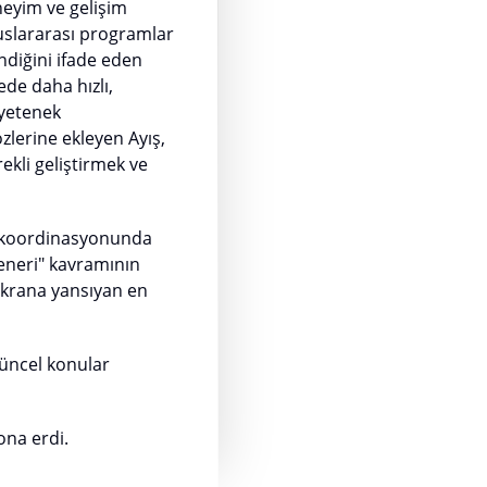
neyim ve gelişim
luslararası programlar
ndiğini ifade eden
de daha hızlı,
 yetenek
lerine ekleyen Ayış,
kli geliştirmek ve
ın koordinasyonunda
Feneri" kavramının
 ekrana yansıyan en
güncel konular
ona erdi.