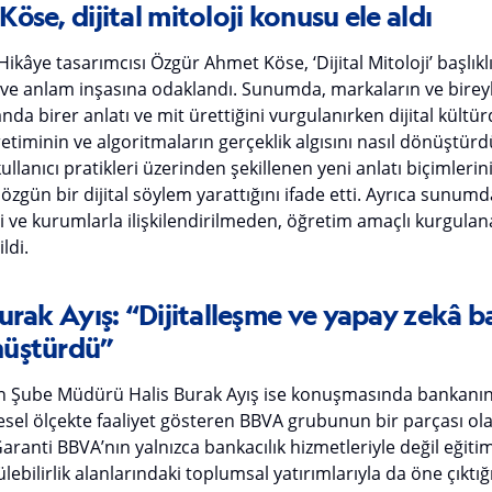
se, dijital mitoloji konusu ele aldı
Hikâye tasarımcısı Özgür Ahmet Köse, ‘Dijital Mitoloji’ başlık
ve anlam inşasına odaklandı. Sunumda, markaların ve bireyle
nda birer anlatı ve mit ürettiğini vurgulanırken dijital kült
retiminin ve algoritmaların gerçeklik algısını nasıl dönüştürd
ullanıcı pratikleri üzerinden şekillenen yeni anlatı biçimlerin
 özgün bir dijital söylem yarattığını ifade etti. Ayrıca sunum
şi ve kurumlarla ilişkilendirilmeden, öğretim amaçlı kurgulan
ldi.
rak Ayış: “Dijitalleşme ve yapay zekâ b
nüştürdü”
 Şube Müdürü Halis Burak Ayış ise konuşmasında bankanın 
resel ölçekte faaliyet gösteren BBVA grubunun bir parçası o
Garanti BBVA’nın yalnızca bankacılık hizmetleriyle değil eğitim
ülebilirlik alanlarındaki toplumsal yatırımlarıyla da öne çıktı