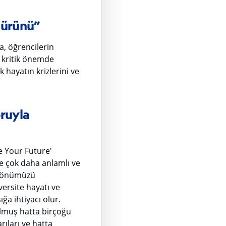
n ürünü”
a, öğrencilerin
n kritik önemde
 hayatın krizlerini ve
oruyla
e Your Future'
se çok daha anlamlı ve
e yönümüzü
versite hayatı ve
ğa ihtiyacı olur.
ulmuş hatta birçoğu
rıları ve hatta