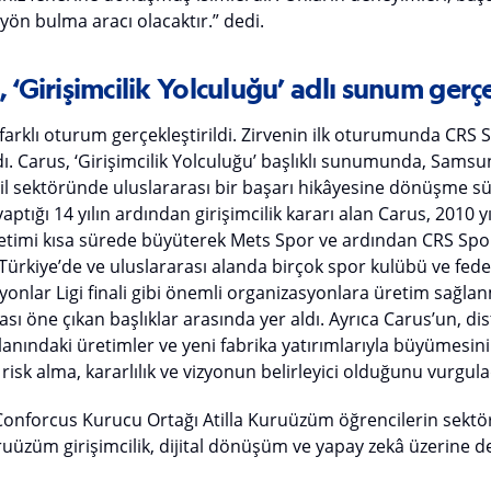
r yön bulma aracı olacaktır.” dedi.
 ‘Girişimcilik Yolculuğu’ adlı sunum gerçe
farklı oturum gerçekleştirildi. Zirvenin ilk oturumunda CRS
dı. Carus, ‘Girişimcilik Yolculuğu’ başlıklı sunumunda, Sams
til sektöründe uluslararası bir başarı hikâyesine dönüşme sü
aptığı 14 yılın ardından girişimcilik kararı alan Carus, 2010 y
retimi kısa sürede büyüterek Mets Spor ve ardından CRS Spo
Türkiye’de ve uluslararası alanda birçok spor kulübü ve fede
iyonlar Ligi finali gibi önemli organizasyonlara üretim sağlan
sı öne çıkan başlıklar arasında yer aldı. Ayrıca Carus’un, di
lanındaki üretimler ve yeni fabrika yatırımlarıyla büyümesi
 risk alma, kararlılık ve vizyonun belirleyici olduğunu vurgula
onforcus Kurucu Ortağı Atilla Kuruüzüm öğrencilerin sektör
uruüzüm girişimcilik, dijital dönüşüm ve yapay zekâ üzerine