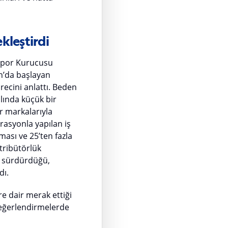
kleştirdi
 Spor Kurucusu
un’da başlayan
recini anlattı. Beden
ılında küçük bir
r markalarıyla
rasyonla yapılan iş
ması ve 25’ten fazla
stribütörlük
ni sürdürdüğü,
dı.
e dair merak ettiği
 değerlendirmelerde