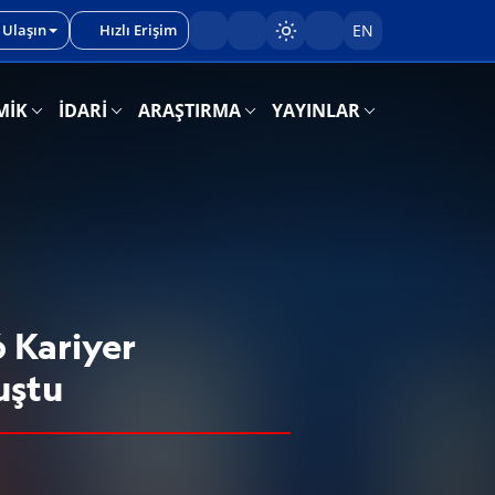
 Ulaşın
Hızlı Erişim
EN
Sayfayı karart/aç
MİK
İDARİ
ARAŞTIRMA
YAYINLAR
6 Kariyer
uştu