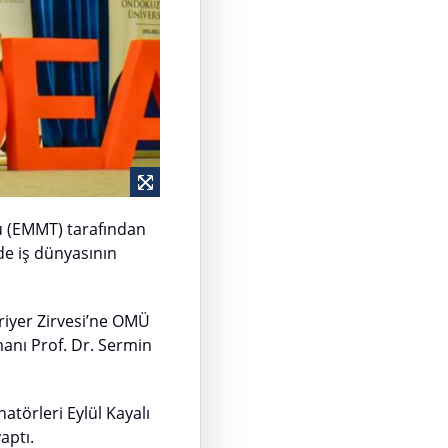
u (EMMT) tarafından
de iş dünyasının
riyer Zirvesi’ne OMÜ
anı Prof. Dr. Sermin
atörleri Eylül Kayalı
aptı.