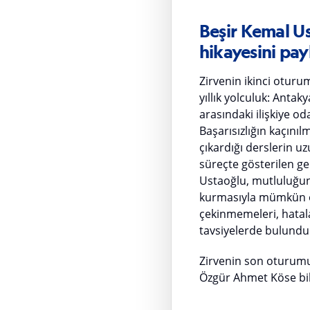
Beşir Kemal U
hikayesini pay
Zirvenin ikinci otur
yıllık yolculuk: Anta
arasındaki ilişkiye o
Başarısızlığın kaçını
çıkardığı derslerin uz
süreçte gösterilen gel
Ustaoğlu, mutluluğun 
kurmasıyla mümkün ol
çekinmemeleri, hatala
tavsiyelerde bulundu
Zirvenin son oturumu
Özgür Ahmet Köse bilg