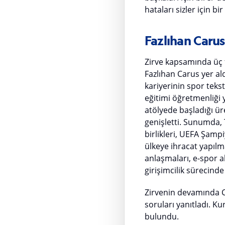
hataları sizler için bi
Fazlıhan Carus,
Zirve kapsamında üç 
Fazlıhan Carus yer al
kariyerinin spor teks
eğitimi öğretmenliği y
atölyede başladığı ü
genişletti. Sunumda, 
birlikleri, UEFA Şamp
ülkeye ihracat yapılma
anlaşmaları, e-spor a
girişimcilik sürecinde
Zirvenin devamında C
soruları yanıtladı. K
bulundu.