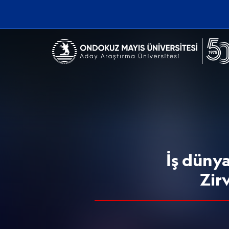
Erişilebilirlik menüsünü açmak için CTRL + U tuşlarını kullanabilirs
İş dünya
Zir