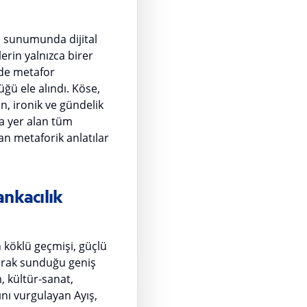
lı sunumunda dijital
rin yalnızca birer
ürde metafor
üğü ele alındı. Köse,
in, ironik ve gündelik
da yer alan tüm
an metaforik anlatılar
ankacılık
köklü geçmişi, güçlü
larak sunduğu geniş
, kültür-sanat,
ğını vurgulayan Ayış,