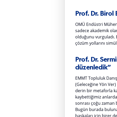
Prof. Dr. Biro
OMÜ Endüstri Mühendis
sadece akademik olara
olduğunu vurguladı. E
çözüm yollarını simül
Prof. Dr. Serm
düzenledik”
EMMT Topluluk Danışma
(Geleceğine Yön Ver) d
derin bir metaforla ka
kaybettiğimiz anlarda
sonrası çoğu zaman be
Bugün burada bulunan
başkaları için birer 