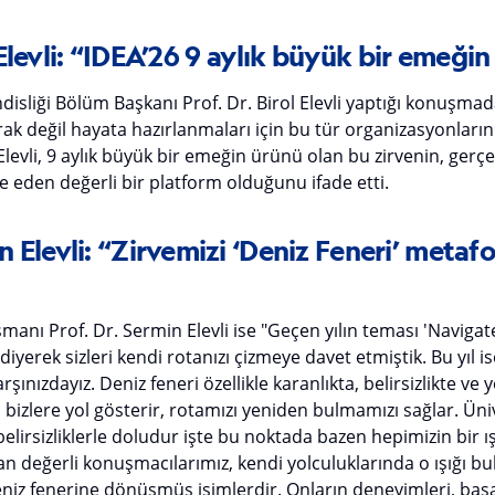
l Elevli: “IDEA’26 9 aylık büyük bir emeği
liği Bölüm Başkanı Prof. Dr. Birol Elevli yaptığı konuşmad
k değil hayata hazırlanmaları için bu tür organizasyonları
levli, 9 aylık büyük bir emeğin ürünü olan bu zirvenin, gerçek
e eden değerli bir platform olduğunu ifade etti.
in Elevli: “Zirvemizi ‘Deniz Feneri’ metaf
nı Prof. Dr. Sermin Elevli ise "Geçen yılın teması 'Navigat
iyerek sizleri kendi rotanızı çizmeye davet etmiştik. Bu yıl i
rşınızdayız. Deniz feneri özellikle karanlıkta, belirsizlikte v
 bizlere yol gösterir, rotamızı yeniden bulmamızı sağlar. Üni
lirsizliklerle doludur işte bu noktada bazen hepimizin bir ışı
 değerli konuşmacılarımız, kendi yolculuklarında o ışığı b
deniz fenerine dönüşmüş isimlerdir. Onların deneyimleri, başa