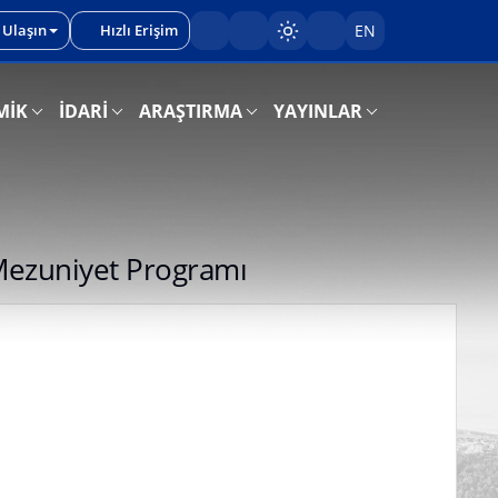
 Ulaşın
Hızlı Erişim
EN
Sayfayı karart/aç
MİK
İDARİ
ARAŞTIRMA
YAYINLAR
Mezuniyet Programı