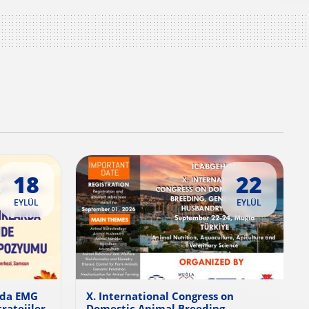
18
22
EYLÜL
EYLÜL
rda EMG
X. International Congress on
ratejiler
Domestic Animal Breeding,