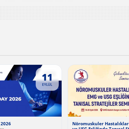
11
EYLÜL
 2026
Nöromuskuler Hastalıkla
ve USG Eşliğinde Tanısal St