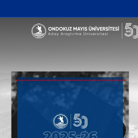
Erişilebilirlik menüsünü açmak için CTRL + U tuşlarını kullanabilirs