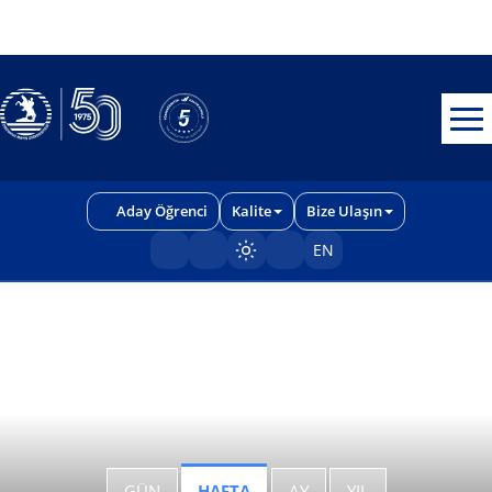
Erişilebilirlik menüsünü açmak için CTRL + U tuşlarını kullanabilirs
Aday Öğrenci
Kalite
Bize Ulaşın
EN
Sayfayı karart/aç
GÜN
HAFTA
AY
YIL