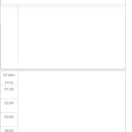
01'den
önce
01
02
03
04