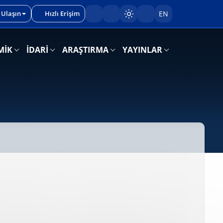
 Ulaşın
Hızlı Erişim
EN
Sayfayı karart/aç
MİK
İDARİ
ARAŞTIRMA
YAYINLAR