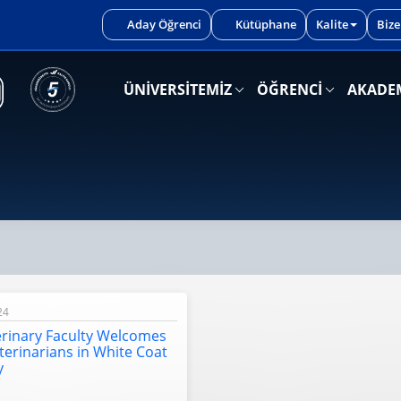
iniz.
Aday Öğrenci
Kütüphane
Kalite
Bize
ÜNİVERSİTEMİZ
ÖĞRENCİ
AKADE
24
rinary Faculty Welcomes
terinarians in White Coat
y