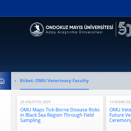
Erişilebilirlik menüsünü açmak için CTRL + U tuşlarını kullanabilirs
Etiket:
OMU Veterinary Faculty
Ana Sayfa
29 AĞUSTOS 2025
15 KASIM 20
OMU Maps Tick-Borne Disease Risks
OMU Vete
in Black Sea Region Through Field
Future Ve
Sampling
Ceremon