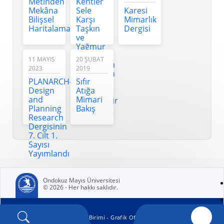
Metinden
Kentler
katkısı
Mekâna
Sele
Karesi
anlatıldı
Bilişsel
Karşı
Mimarlık
Haritalama
Taşkın
Dergisi
ve
Yağmur
Suyu
11 MAYIS
20 ŞUBAT
Depolama
2023
2019
Alanlarıyla
PLANARCH-
Sıfır
Dirençli
Design
Atığa
Hale
and
Mimari
Getirilebilir
Planning
Bakış
Research
Dergisinin
7. Cilt 1.
Sayısı
Yayımlandı
Ondokuz Mayıs Üniversitesi
© 2026 - Her hakkı saklıdır.
(yeni sekmede açılır)
OMÜ Kurumsal İletişim Birimi - Grafik Ofisi