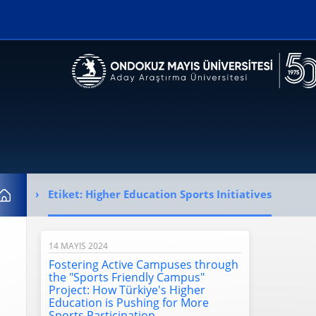
Erişilebilirlik menüsünü açmak için CTRL + U tuşlarını kullanabilirs
Etiket:
Higher Education Sports Initiatives
Ana Sayfa
14 MAYIS 2024
Fostering Active Campuses through
the "Sports Friendly Campus"
Project: How Türkiye's Higher
Education is Pushing for More
Sports Participation