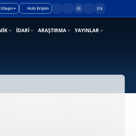
 Ulaşın
Hızlı Erişim
EN
Sayfayı karart/aç
MİK
İDARİ
ARAŞTIRMA
YAYINLAR