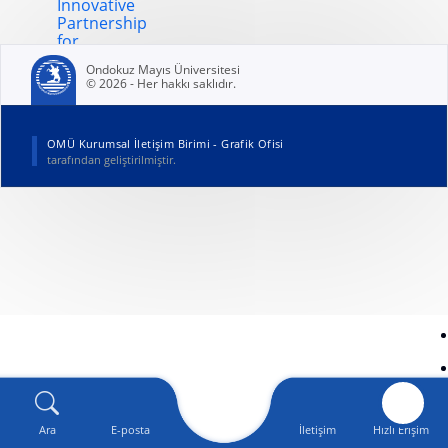
Innovative
Partnership
for
Environmental
Ondokuz Mayıs Üniversitesi
Research
© 2026 - Her hakkı saklıdır.
and
Development
(yeni sekmede açılır)
OMÜ Kurumsal İletişim Birimi - Grafik Ofisi
tarafından geliştirilmiştir.
Ara
E-posta
İletişim
Hızlı Erişim