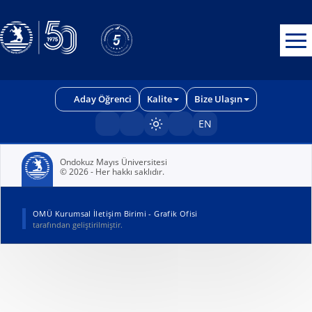
Erişilebilirlik menüsünü açmak için CTRL + U tuşlarını kullanabilirs
Aday Öğrenci
Kalite
Bize Ulaşın
EN
Sayfayı karart/aç
Ondokuz Mayıs Üniversitesi
© 2026 - Her hakkı saklıdır.
(yeni sekmede açılır)
OMÜ Kurumsal İletişim Birimi - Grafik Ofisi
tarafından geliştirilmiştir.