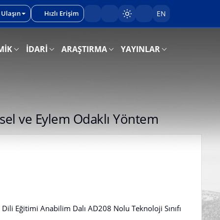
 Ulaşın
Hızlı Erişim
EN
Sayfayı karart/aç
MİK
İDARİ
ARAŞTIRMA
YAYINLAR
imsel ve Eylem Odaklı Yöntem
 Dili Eğitimi Anabilim Dalı AD208 Nolu Teknoloji Sınıfı