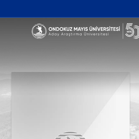
Erişilebilirlik menüsünü açmak için CTRL + U tuşlarını kullanabilirs