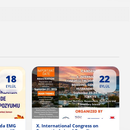
18
22
EYLÜL
EYLÜL
rda EMG
X. International Congress on