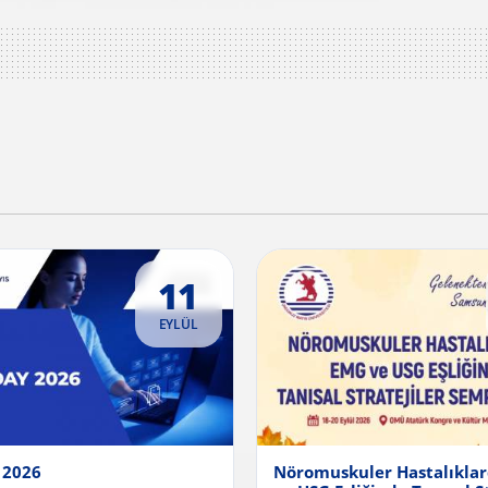
11
EYLÜL
 2026
Nöromuskuler Hastalıkla