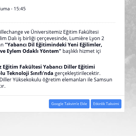
Cuma - 15:45
illechange ve Üniversitemiz Eğitim Fakültesi
lim Dalı iş birliği çerçevesinde, Lumière Lyon 2
dan
"Yabancı Dil Eğitimindeki Yeni Eğilimler,
l ve Eylem Odaklı Yöntem"
başlıklı hizmet içi
 Eğitim Fakültesi Yabancı Diller Eğitimi
u Teknoloji Sınıfı'nda
gerçekleştirilecektir.
ı Diller Yüksekokulu öğretim elemanları ile Samsun
ır.
Google Takvim’e Ekle
Etkinlik Takvimi