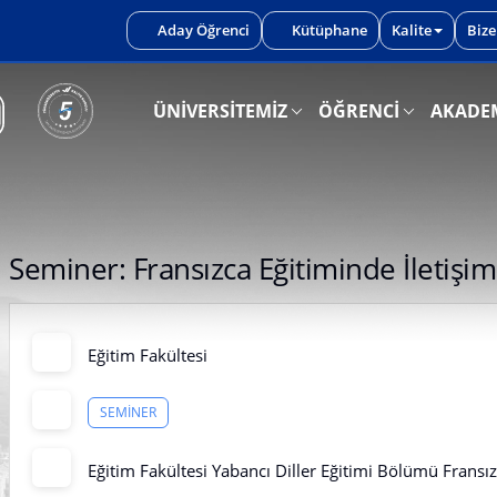
iniz.
Aday Öğrenci
Kütüphane
Kalite
Bize
ÜNİVERSİTEMİZ
ÖĞRENCİ
AKADE
Seminer: Fransızca Eğitiminde İletiş
Eğitim Fakültesi
SEMINER
Eğitim Fakültesi Yabancı Diller Eğitimi Bölümü Fransız