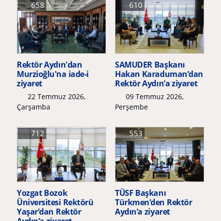
658
610
Rektör Aydın'dan
SAMUDER Başkanı
Murzioğlu'na iade-i
Hakan Karaduman’dan
ziyaret
Rektör Aydın’a ziyaret
22 Temmuz 2026,
09 Temmuz 2026,
Çarşamba
Perşembe
712
553
Yozgat Bozok
TÜSF Başkanı
Üniversitesi Rektörü
Türkmen’den Rektör
Yaşar’dan Rektör
Aydın’a ziyaret