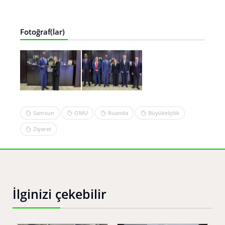
Fotoğraf(lar)
Samsun
OMU
Ruanda
Büyükelçilik
Ziyaret
İlginizi çekebilir