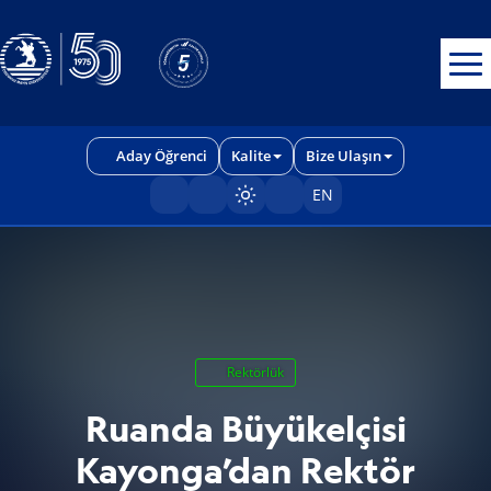
Erişilebilirlik menüsünü açmak için CTRL + U tuşlarını kullanabilirs
Aday Öğrenci
Kalite
Bize Ulaşın
EN
Sayfayı karart/aç
Rektörlük
Ruanda Büyükelçisi
Kayonga’dan Rektör