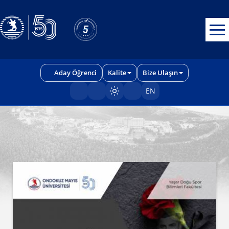
Erişilebilirlik menüsünü açmak için CTRL + U tuşlarını kullanabilirs
Aday Öğrenci
Kalite
Bize Ulaşın
EN
Sayfayı karart/aç