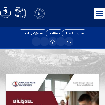
Erişilebilirlik menüsünü açmak için CTRL + U tuşlarını kullanabilirs
Aday Öğrenci
Kalite
Bize Ulaşın
EN
Sayfayı karart/aç