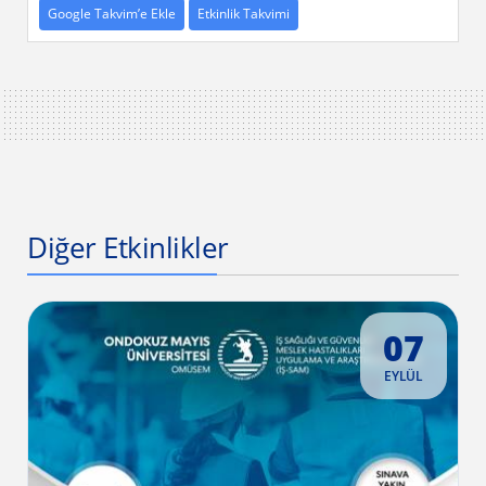
Google Takvim’e Ekle
Etkinlik Takvimi
Diğer Etkinlikler
07
EYLÜL