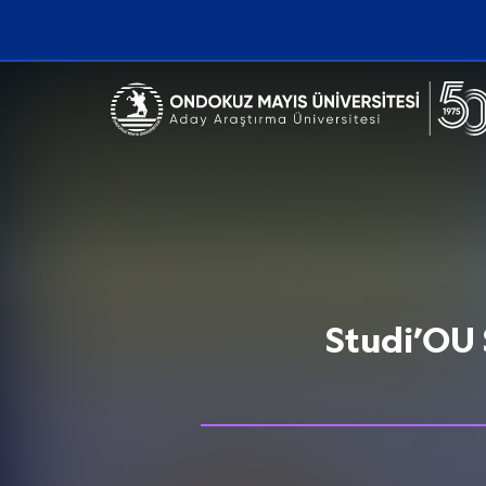
Erişilebilirlik menüsünü açmak için CTRL + U tuşlarını kullanabilirs
Studi’OU 