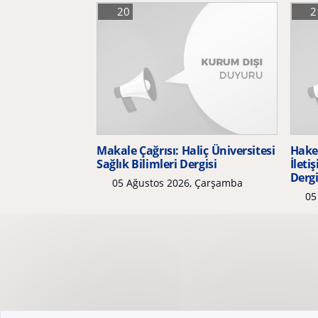
20
2
Makale Çağrısı: Haliç Üniversitesi
Hake
Sağlık Bilimleri Dergisi
İleti
Dergi
05 Ağustos 2026, Çarşamba
05