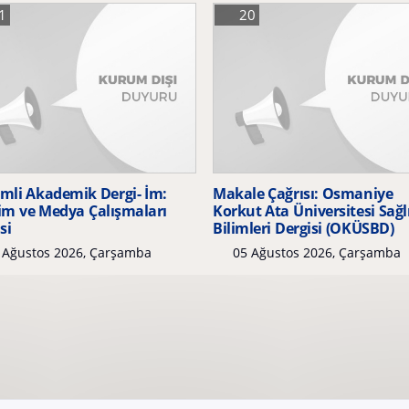
1
20
mli Akademik Dergi- İm:
Makale Çağrısı: Osmaniye
şim ve Medya Çalışmaları
Korkut Ata Üniversitesi Sağl
si
Bilimleri Dergisi (OKÜSBD)
 Ağustos 2026, Çarşamba
05 Ağustos 2026, Çarşamba