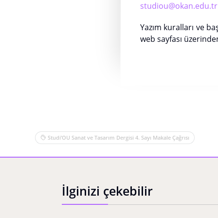
studiou@okan.edu.tr
Yazım kuralları ve ba
web sayfası üzerinden 
Studi’OU Sanat ve Tasarım Dergisi 4. Sayı Makale Çağrısı
İlginizi çekebilir