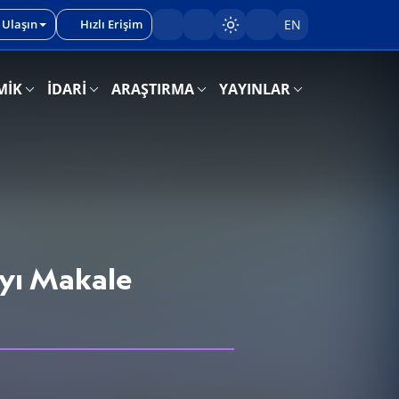
 Ulaşın
Hızlı Erişim
EN
Sayfayı karart/aç
MİK
İDARİ
ARAŞTIRMA
YAYINLAR
ayı Makale