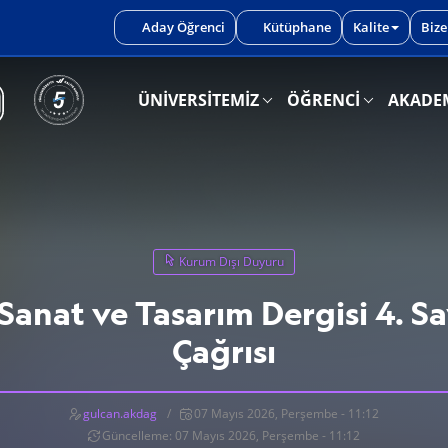
iniz.
Aday Öğrenci
Kütüphane
Kalite
Bize
ÜNİVERSİTEMİZ
ÖĞRENCİ
AKADE
Kurum Dışı Duyuru
Sanat ve Tasarım Dergisi 4. S
Çağrısı
gulcan.akdag
07 Mayıs 2026, Perşembe - 11:12
Güncelleme: 07 Mayıs 2026, Perşembe - 11:12