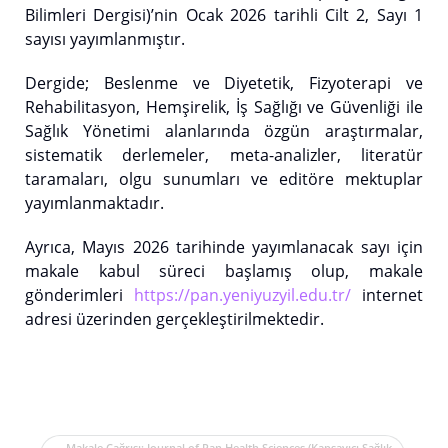
Bilimleri Dergisi)’nin Ocak 2026 tarihli Cilt 2, Sayı 1
sayısı yayımlanmıştır.
Dergide; Beslenme ve Diyetetik, Fizyoterapi ve
Rehabilitasyon, Hemşirelik, İş Sağlığı ve Güvenliği ile
Sağlık Yönetimi alanlarında özgün araştırmalar,
sistematik derlemeler, meta-analizler, literatür
taramaları, olgu sunumları ve editöre mektuplar
yayımlanmaktadır.
Ayrıca, Mayıs 2026 tarihinde yayımlanacak sayı için
makale kabul süreci başlamış olup, makale
gönderimleri
https://pan.yeniyuzyil.edu.tr/
internet
adresi üzerinden gerçekleştirilmektedir.
Makale Çağrısı: Journal of Pan Health Sciences (Kapsayıcı Sağlık