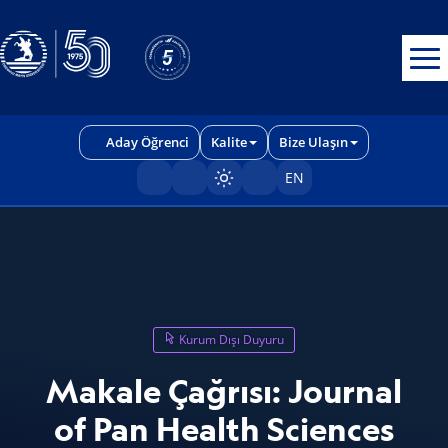
Erişilebilirlik menüsünü açmak için CTRL + U tuşlarını kullanabilirs
Aday Öğrenci
Kalite
Bize Ulaşın
EN
Sayfayı karart/aç
Kurum Dışı Duyuru
Makale Çağrısı: Journal
of Pan Health Sciences