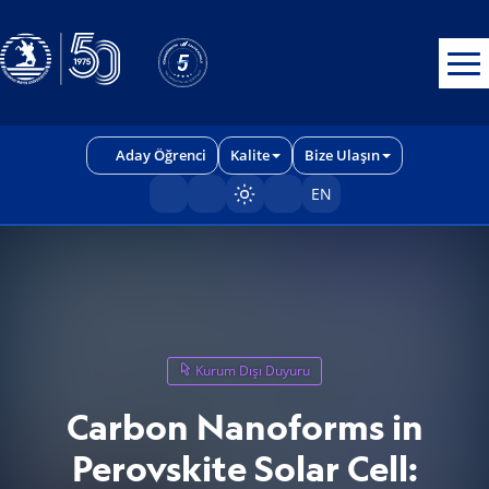
Erişilebilirlik menüsünü açmak için CTRL + U tuşlarını kullanabilirs
Aday Öğrenci
Kalite
Bize Ulaşın
EN
Sayfayı karart/aç
Kurum Dışı Duyuru
Carbon Nanoforms in
Perovskite Solar Cell: