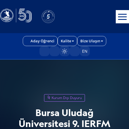
Erişilebilirlik menüsünü açmak için CTRL + U tuşlarını kullanabilirs
Aday Öğrenci
Kalite
Bize Ulaşın
EN
Sayfayı karart/aç
Kurum Dışı Duyuru
Bursa Uludağ
Üniversitesi 9. IERFM