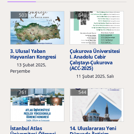
503
640
3. Ulusal Yaban
Çukurova Üniversitesi
Hayvanları Kongresi
I. Anadolu Cebir
Çalıştayı-Çukurova
13 Şubat 2025,
(ACC-2025)
Perşembe
11 Şubat 2025, Salı
761
544
İstanbul Atlas
14. Uluslararası Yeni