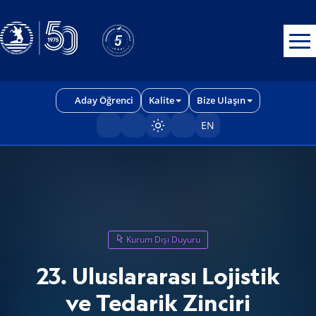
Erişilebilirlik menüsünü açmak için CTRL + U tuşlarını kullanabilirs
Aday Öğrenci
Kalite
Bize Ulaşın
EN
Sayfayı karart/aç
Kurum Dışı Duyuru
23. Uluslararası Lojistik
ve Tedarik Zinciri