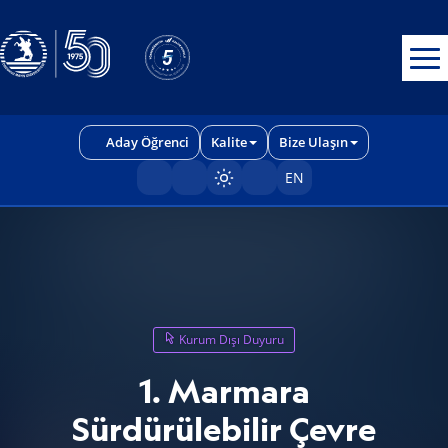
Erişilebilirlik menüsünü açmak için CTRL + U tuşlarını kullanabilirs
Aday Öğrenci
Kalite
Bize Ulaşın
EN
Sayfayı karart/aç
Kurum Dışı Duyuru
1. Marmara
Sürdürülebilir Çevre