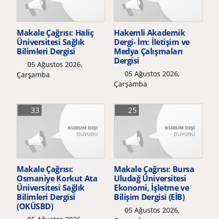
Makale Çağrısı: Haliç
Hakemli Akademik
Üniversitesi Sağlık
Dergi- İm: İletişim ve
Bilimleri Dergisi
Medya Çalışmaları
Dergisi
05 Ağustos 2026,
05 Ağustos 2026,
Çarşamba
Çarşamba
33
25
Makale Çağrısı:
Makale Çağrısı: Bursa
Osmaniye Korkut Ata
Uludağ Üniversitesi
Üniversitesi Sağlık
Ekonomi, İşletme ve
Bilimleri Dergisi
Bilişim Dergisi (EİB)
(OKÜSBD)
05 Ağustos 2026,