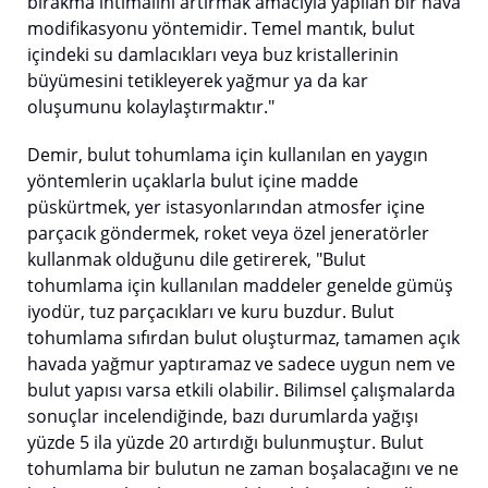
bırakma ihtimalini artırmak amacıyla yapılan bir hava
modifikasyonu yöntemidir. Temel mantık, bulut
içindeki su damlacıkları veya buz kristallerinin
büyümesini tetikleyerek yağmur ya da kar
oluşumunu kolaylaştırmaktır."
Demir, bulut tohumlama için kullanılan en yaygın
yöntemlerin uçaklarla bulut içine madde
püskürtmek, yer istasyonlarından atmosfer içine
parçacık göndermek, roket veya özel jeneratörler
kullanmak olduğunu dile getirerek, "Bulut
tohumlama için kullanılan maddeler genelde gümüş
iyodür, tuz parçacıkları ve kuru buzdur. Bulut
tohumlama sıfırdan bulut oluşturmaz, tamamen açık
havada yağmur yaptıramaz ve sadece uygun nem ve
bulut yapısı varsa etkili olabilir. Bilimsel çalışmalarda
sonuçlar incelendiğinde, bazı durumlarda yağışı
yüzde 5 ila yüzde 20 artırdığı bulunmuştur. Bulut
tohumlama bir bulutun ne zaman boşalacağını ve ne