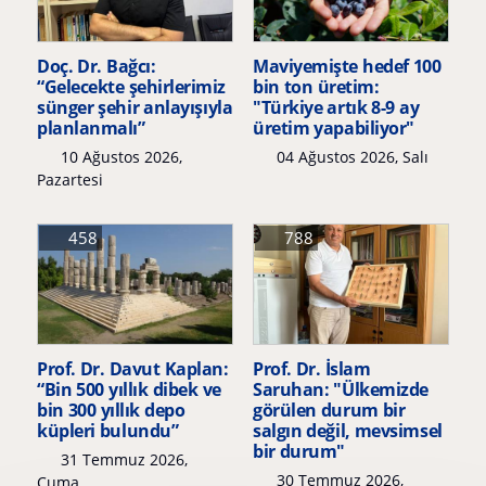
Doç. Dr. Bağcı:
Maviyemişte hedef 100
“Gelecekte şehirlerimiz
bin ton üretim:
sünger şehir anlayışıyla
"Türkiye artık 8-9 ay
planlanmalı”
üretim yapabiliyor"
10 Ağustos 2026,
04 Ağustos 2026, Salı
Pazartesi
458
788
Prof. Dr. Davut Kaplan:
Prof. Dr. İslam
“Bin 500 yıllık dibek ve
Saruhan: "Ülkemizde
bin 300 yıllık depo
görülen durum bir
küpleri bulundu”
salgın değil, mevsimsel
bir durum"
31 Temmuz 2026,
30 Temmuz 2026,
Cuma