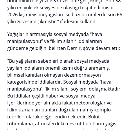
döneminin ise yüzde 87 üzerinde gerçekleşti. Son 38
yılın en yüksek seviyesine ulaştığı tespit edilmiştir.
2026 kış mevsimi yağışları ise bazı ölçümlerde son 66
yılın zirvesine çıkmıştır." ifadesini kullandı.
Yağışların artmasıyla sosyal medyada “hava
manipülasyonu” ve “iklim silahı” iddialarının
gündeme geldiğini belirten Demir, şöyle devam etti:
"Bu yağışların sebepleri olarak sosyal medyada
yayılan iddiaların önemli kısmı doğrulanmamış,
bilimsel kanıtları olmayan dezenformasyon
kategorisinde iddialardır. Sosyal medyada 'hava
manipülasyonu', 'iklim silahı' söylemi dolaşmaktadır.
Bu iddialar çeşitli haber ve sosyal medya
içeriklerinde yer almakta fakat meteorologlar ve
iklim uzmanları bunları doğrulanmamış komplo
teorileri olarak değerlendirmektedir. Bulut
tohumlama, atmosferdeki mevcut bulutların yağış