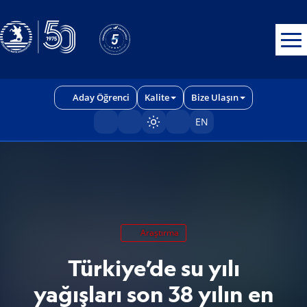
Erişilebilirlik menüsünü açmak için CTRL + U tuşlarını kullanabilirs
Aday Öğrenci
Kalite
Bize Ulaşın
EN
Sayfayı karart/aç
Araştırma
Türkiye’de su yılı
yağışları son 38 yılın en