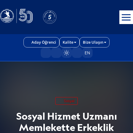
Erişilebilirlik menüsünü açmak için CTRL + U tuşlarını kullanabilirs
Aday Öğrenci
Kalite
Bize Ulaşın
EN
Sayfayı karart/aç
Sosyal
Sosyal Hizmet Uzmanı
Memlekette Erkeklik