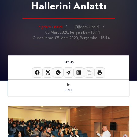
Hallerini Anlattı
cigdem.unaldi
Çiğdem Ünaldı
05 Mart 2020, Perşembe - 16:14
Güncelleme: 05 Mart 2020, Perşembe - 16:14
PAYLAŞ
DİNLE