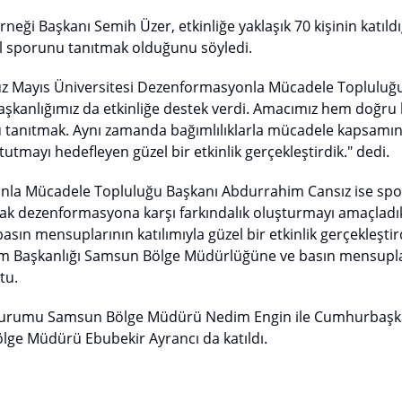
eği Başkanı Semih Üzer, etkinliğe yaklaşık 70 kişinin katıldığ
ll sporunu tanıtmak olduğunu söyledi.
 Mayıs Üniversitesi Dezenformasyonla Mücadele Topluluğu il
Başkanlığımız da etkinliğe destek verdi. Amacımız hem doğru
u tanıtmak. Aynı zamanda bağımlılıklarla mücadele kapsamın
tutmayı hedefleyen güzel bir etkinlik gerçekleştirdik." dedi.
a Mücadele Topluluğu Başkanı Abdurrahim Cansız ise sporu
k dezenformasyona karşı farkındalık oluşturmayı amaçladıkl
asın mensuplarının katılımıyla güzel bir etkinlik gerçekleştird
şim Başkanlığı Samsun Bölge Müdürlüğüne ve basın mensupl
tu.
n Kurumu Samsun Bölge Müdürü Nedim Engin ile Cumhurbaşkan
lge Müdürü Ebubekir Ayrancı da katıldı.