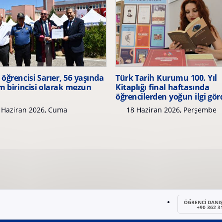
ğrencisi Sarıer, 56 yaşında
Türk Tarih Kurumu 100. Yıl
m birincisi olarak mezun
Kitaplığı final haftasında
öğrencilerden yoğun ilgi gö
 Haziran 2026, Cuma
18 Haziran 2026, Perşembe
ÖĞRENCİ DANI
+90 362 3