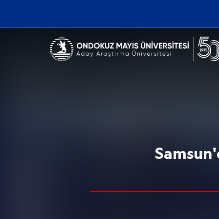
Erişilebilirlik menüsünü açmak için CTRL + U tuşlarını kullanabilirs
Samsun'd