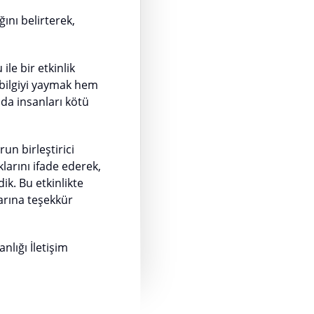
ını belirterek,
e bir etkinlik
 bilgiyi yaymak hem
da insanları kötü
n birleştirici
arını ifade ederek,
ik. Bu etkinlikte
arına teşekkür
lığı İletişim