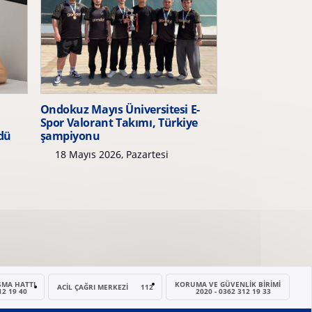
Ondokuz Mayıs Üniversitesi E-
Spor Valorant Takımı, Türkiye
rdü
şampiyonu
18 Mayıs 2026, Pazartesi
ŞMA HATTI
KORUMA VE GÜVENLIK BIRIMI
ACİL ÇAĞRI MERKEZI
112
12 19 40
2020 - 0362 312 19 33