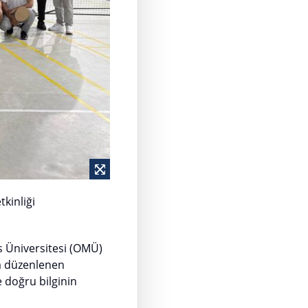
kinliği
 Üniversitesi (OMÜ)
a düzenlenen
e doğru bilginin