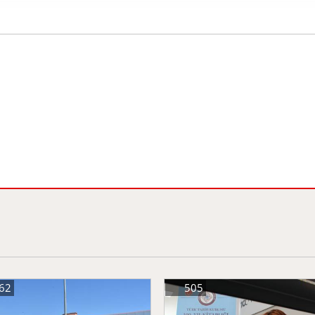
62
505