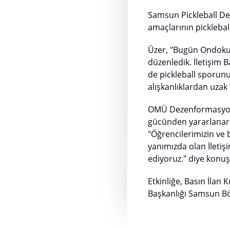
Samsun Pickleball Dern
amaçlarının pickleba
Üzer, "Bugün Ondokuz
düzenledik. İletişim 
de pickleball sporun
alışkanlıklardan uzak 
OMÜ Dezenformasyonl
gücünden yararlanara
"Öğrencilerimizin ve b
yanımızda olan İleti
ediyoruz." diye konuş
Etkinliğe, Basın İla
Başkanlığı Samsun Bö