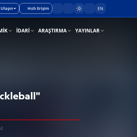
 Ulaşın
Hızlı Erişim
EN
Sayfayı karart/aç
MİK
İDARİ
ARAŞTIRMA
YAYINLAR
ckleball"
52