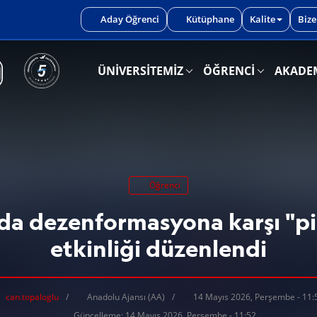
iniz.
Aday Öğrenci
Kütüphane
Kalite
Bize
ÜNİVERSİTEMİZ
ÖĞRENCİ
AKADE
Öğrenci
a dezenformasyona karşı "pi
etkinliği düzenlendi
can.topaloglu
Anadolu Ajansı (AA)
14 Mayıs 2026, Perşembe - 11:
Güncelleme: 14 Mayıs 2026, Perşembe - 11:52