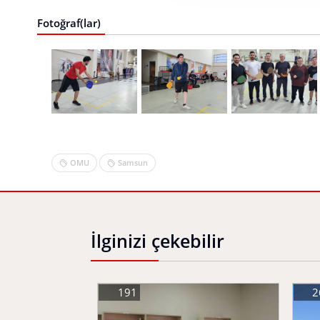
Fotoğraf(lar)
OMU
Samsun
İlginizi çekebilir
191
2