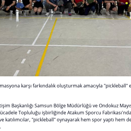
syona karşı farkındalık oluşturmak amacıyla "pickleball" et
tişim Başkanlığı Samsun Bölge Müdürlüğü ve Ondokuz Mayıs
cadele Topluluğu işbirliğinde Atakum Sporcu Fabrikası'nd
 ve katılımcılar, "pickleball" oynayarak hem spor yaptı hem d
.