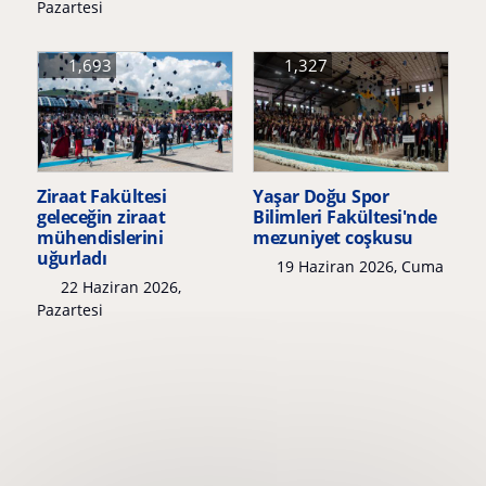
Pazartesi
1,693
1,327
Ziraat Fakültesi
Yaşar Doğu Spor
geleceğin ziraat
Bilimleri Fakültesi'nde
mühendislerini
mezuniyet coşkusu
uğurladı
19 Haziran 2026, Cuma
22 Haziran 2026,
Pazartesi