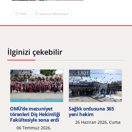
OMU
Samsun Mezuniyet
İlginizi çekebilir
1,050
1,921
OMÜ’de mezuniyet
Sağlık ordusuna 365
törenleri Diş Hekimliği
yeni hekim
Fakültesiyle sona erdi
26 Haziran 2026, Cuma
06 Temmuz 2026,