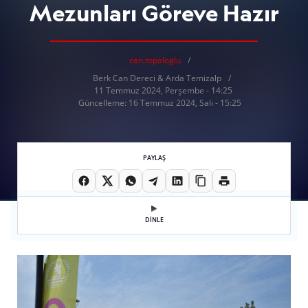
Mezunları Göreve Hazır
can.topaloglu
Berk Can Dereci & Arda Temizalp
11 Temmuz 2024, Perşembe - 14:25
Güncelleme: 16 Temmuz 2024, Salı - 15:25
PAYLAŞ
DİNLE