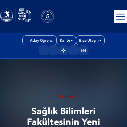
Erişilebilirlik menüsünü açmak için CTRL + U tuşlarını kullanabilirs
Aday Öğrenci
Kalite
Bize Ulaşın
EN
Sayfayı karart/aç
Mezuniyet
Sağlık Bilimleri
Fakültesinin Yeni