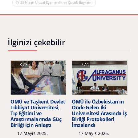
23 Nisan Ulusal Egemenlik ve Çocuk Bayramı
İlginizi çekebilir
873
774
OMÜ ve Taşkent Devlet
OMÜ ile Özbekistan'ın
Tıbbiyat Üniversitesi,
Önde Gelen İki
Tıp Eğitimi ve
Üniversitesi Arasında İş
Araştırmalarında Güç
Birliği Protokolleri
Birliği için Anlaştı
İmzalandı
17 Mayıs 2025,
17 Mayıs 2025,