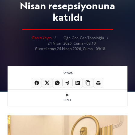
Nisan resepsiyonuna
katıldı
Basın Yayın
Öğr. Gör. Can Topaloğlu
24 Nisan 2026, Cuma - 08:10
Güncelleme: 24 Nisan 2026, Cuma - 09:18
PAYLAŞ
DİNLE