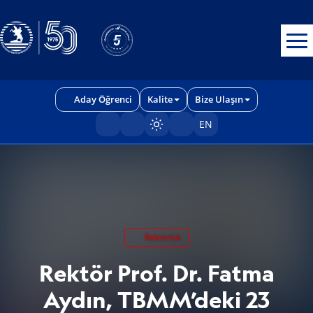
Erişilebilirlik menüsünü açmak için CTRL + U tuşlarını kullanabilirs
Aday Öğrenci
Kalite
Bize Ulaşın
EN
Sayfayı karart/aç
Rektörlük
Rektör Prof. Dr. Fatma
Aydın, TBMM’deki 23