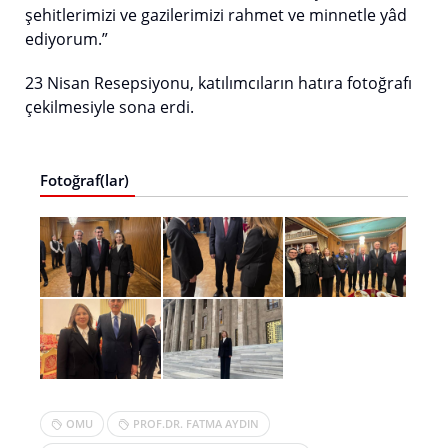
şehitlerimizi ve gazilerimizi rahmet ve minnetle yâd
ediyorum.”
23 Nisan Resepsiyonu, katılımcıların hatıra fotoğrafı
çekilmesiyle sona erdi.
Fotoğraf(lar)
OMU
PROF.DR. FATMA AYDIN