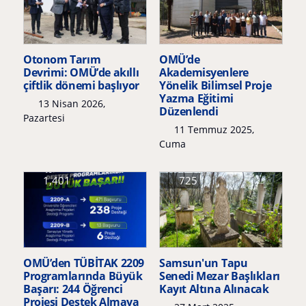
Otonom Tarım
OMÜ’de
Devrimi: OMÜ’de akıllı
Akademisyenlere
çiftlik dönemi başlıyor
Yönelik Bilimsel Proje
Yazma Eğitimi
13 Nisan 2026,
Düzenlendi
Pazartesi
11 Temmuz 2025,
Cuma
1,401
725
OMÜ’den TÜBİTAK 2209
Samsun'un Tapu
Programlarında Büyük
Senedi Mezar Başlıkları
Başarı: 244 Öğrenci
Kayıt Altına Alınacak
Projesi Destek Almaya