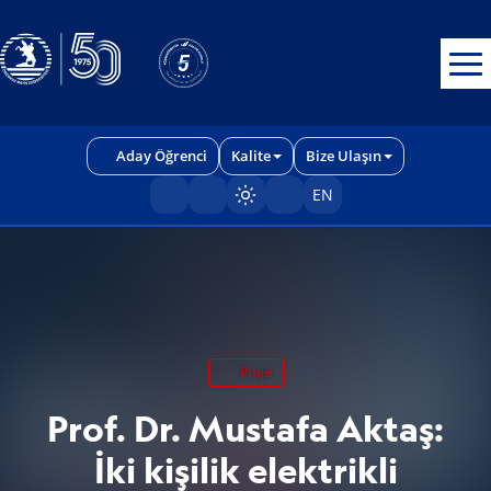
Erişilebilirlik menüsünü açmak için CTRL + U tuşlarını kullanabilirs
Aday Öğrenci
Kalite
Bize Ulaşın
EN
Sayfayı karart/aç
Proje
Prof. Dr. Mustafa Aktaş:
İki kişilik elektrikli