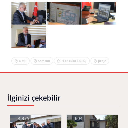
OMU
Samsun
ELEKTRİKLİ ARAÇ
proje
İlginizi çekebilir
4,375
604