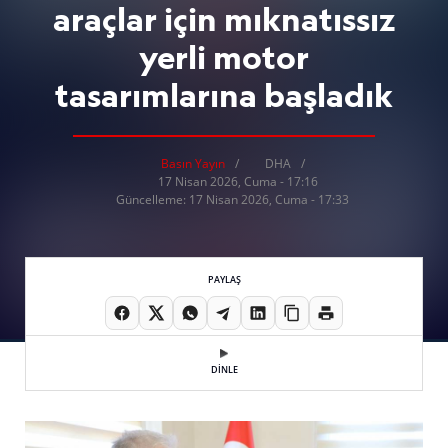
araçlar için mıknatıssız
yerli motor
tasarımlarına başladık
Basın Yayın
DHA
17 Nisan 2026, Cuma - 17:16
Güncelleme: 17 Nisan 2026, Cuma - 17:33
PAYLAŞ
DİNLE