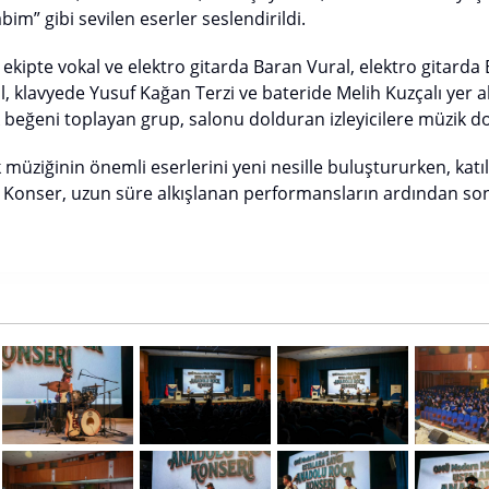
im” gibi sevilen eserler seslendirildi.
ekipte vokal ve elektro gitarda Baran Vural, elektro gitar
, klavyede Yusuf Kağan Terzi ve bateride Melih Kuzçalı yer a
 beğeni toplayan grup, salonu dolduran izleyicilere müzik dol
 müziğinin önemli eserlerini yeni nesille buluştururken, katıl
. Konser, uzun süre alkışlanan performansların ardından son