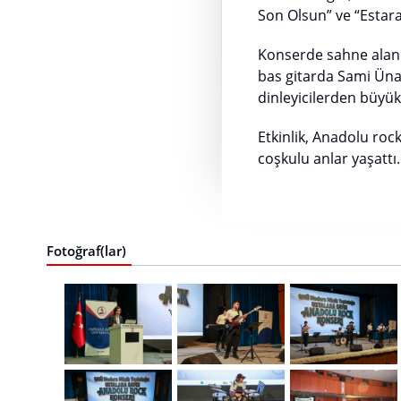
Son Olsun” ve “Estarab
Konserde sahne alan 
bas gitarda Sami Ünal
dinleyicilerden büyük
Etkinlik, Anadolu rock
coşkulu anlar yaşattı
Fotoğraf(lar)