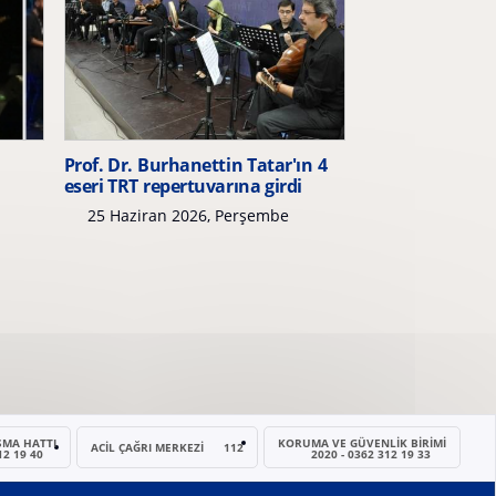
Prof. Dr. Burhanettin Tatar'ın 4
eseri TRT repertuvarına girdi
25 Haziran 2026, Perşembe
ŞMA HATTI
KORUMA VE GÜVENLIK BIRIMI
ACİL ÇAĞRI MERKEZI
112
12 19 40
2020 - 0362 312 19 33