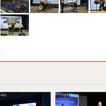
ğu
,482
791