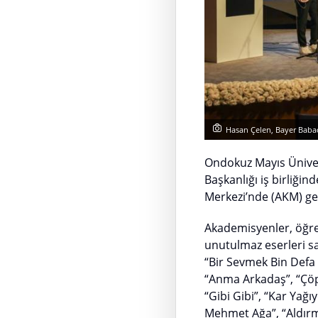
Hasan Çelen, Bayer Babac
Ondokuz Mayıs Üniver
Başkanlığı iş birliği
Merkezi’nde (AKM) ger
Akademisyenler, öğre
unutulmaz eserleri s
“Bir Sevmek Bin Defa 
“Anma Arkadaş”, “Çöpç
“Gibi Gibi”, “Kar Yağ
Mehmet Ağa”, “Aldırma