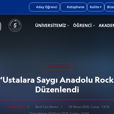
iniz.
Aday Öğrenci
Kütüphane
Kalite
Bize
ÜNİVERSİTEMİZ
ÖĞRENCİ
AKADE
Kültür & Sanat
Ustalara Saygı Anadolu Rock
Düzenlendi
Basın Yayın
Berk Can Dereci
03 Nisan 2026, Cuma - 13:54
Güncelleme: 03 Nisan 2026, Cuma - 13:54