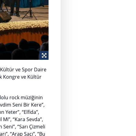
Kültür ve Spor Daire
rk Kongre ve Kültür
dolu rock müziğinin
vdim Seni Bir Kere”,
 Yeter”, “Elfida”,
l Mi”, “Kara Sevda”,
 Seni”, “Sarı Çizmeli
rı”, “Arap Saçı”, “Bu