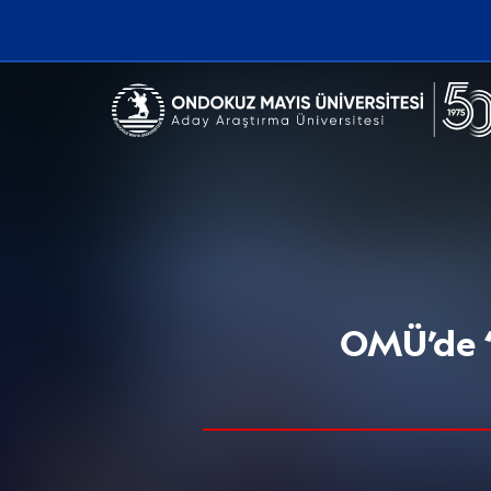
Erişilebilirlik menüsünü açmak için CTRL + U tuşlarını kullanabilirs
OMÜ’de “