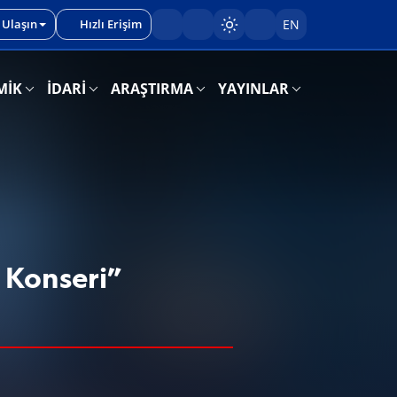
 Ulaşın
Hızlı Erişim
EN
Sayfayı karart/aç
MİK
İDARİ
ARAŞTIRMA
YAYINLAR
 Konseri”