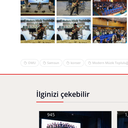
OMU
Samsun
konser
Modern Müzik Toplulu
İlginizi çekebilir
945
1