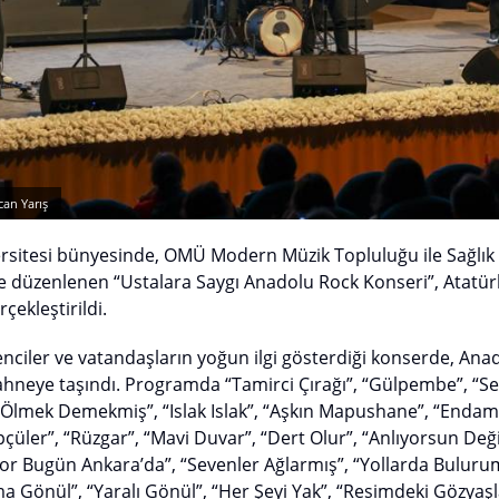
an Yarış
sitesi bünyesinde, OMÜ Modern Müzik Topluluğu ile Sağlık 
nde düzenlenen “Ustalara Saygı Anadolu Rock Konseri”, Atatü
çekleştirildi.
nciler ve vatandaşların yoğun ilgi gösterdiği konserde, Ana
ahneye taşındı. Programda “Tamirci Çırağı”, “Gülpembe”, “Se
Ölmek Demekmiş”, “Islak Islak”, “Aşkın Mapushane”, “Endamın
üler”, “Rüzgar”, “Mavi Duvar”, “Dert Olur”, “Anlıyorsun Deği
ıyor Bugün Ankara’da”, “Sevenler Ağlarmış”, “Yollarda Bulurum
 Gönül”, “Yaralı Gönül”, “Her Şeyi Yak”, “Resimdeki Gözyaşla