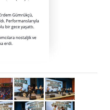
da Erdem Gümrükçü,
ldı. Performanslarıyla
u bir gece yaşattı.
ımcılara nostaljik ve
a erdi.