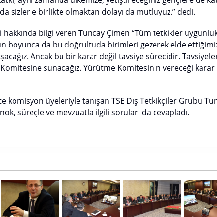
katkı, aynı zamanda ülkemize, yetiştireceğiniz gençlere de kat
da sizlerle birlikte olmaktan dolayı da mutluyuz.” dedi.
 hakkında bilgi veren Tuncay Çimen “Tüm tetkikler uygunlu
 gün boyunca da bu doğrultuda birimleri gezerek elde ettiğimiz
acağız. Ancak bu bir karar değil tavsiye sürecidir. Tavsiyele
Komitesine sunacağız. Yürütme Komitesinin vereceği karar is
ite komisyon üyeleriyle tanışan TSE Dış Tetkikçiler Grubu T
ok, süreçle ve mevzuatla ilgili soruları da cevapladı.