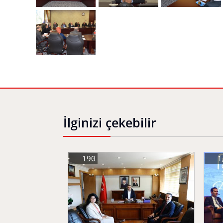
İlginizi çekebilir
190
1