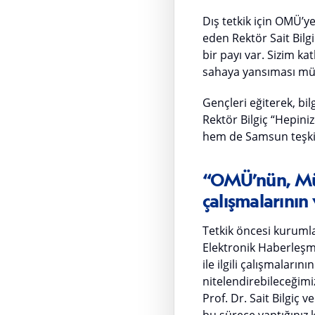
Dış tetkik için OMÜ’ye
eden Rektör Sait Bilgi
bir payı var. Sizim ka
sahaya yansıması mü
Gençleri eğiterek, bi
Rektör Bilgiç “Hepin
hem de Samsun teşkila
“OMÜ’nün, Müş
çalışmalarının 
Tetkik öncesi kuruml
Elektronik Haberleş
ile ilgili çalışmaları
nitelendirebileceğimi
Prof. Dr. Sait Bilgiç