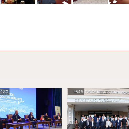
,180
546