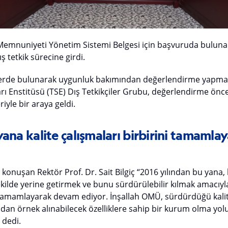
Memnuniyeti Yönetim Sistemi Belgesi için başvuruda bulun
ş tetkik sürecine girdi.
lerde bulunarak uygunluk bakımından değerlendirme yapm
rı Enstitüsü (TSE) Dış Tetkikçiler Grubu, değerlendirme önce
iyle bir araya geldi.
ana kalite çalışmaları birbirini tamaml
a konuşan Rektör Prof. Dr. Sait Bilgiç “2016 yılından bu yana,
ekilde yerine getirmek ve bunu sürdürülebilir kılmak amacıyla
i tamamlayarak devam ediyor. İnşallah OMÜ, sürdürdüğü kalite
ndan örnek alınabilecek özelliklere sahip bir kurum olma y
 dedi.