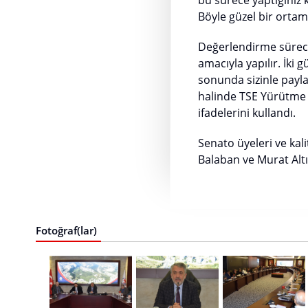
bu sürece yaptığınız 
Böyle güzel bir ortam
Değerlendirme süreci
amacıyla yapılır. İki
sonunda sizinle paylaş
halinde TSE Yürütme 
ifadelerini kullandı.
Senato üyeleri ve kal
Balaban ve Murat Altın
Fotoğraf(lar)