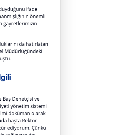
ur duyduğunu ifade
inanmışlığının önemli
m gayretlerimizin
uklarını da hatırlatan
enel Müdürlüğündeki
uştu.
gili
e Baş Denetçisi ve
eti yönetim sistemi
ve ilmi doküman olarak
nuda başta Rektör
ekkür ediyorum. Çünkü