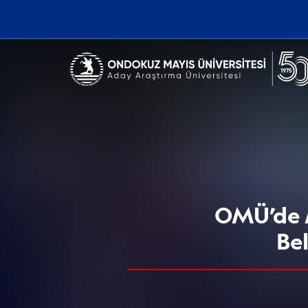
Erişilebilirlik menüsünü açmak için CTRL + U tuşlarını kullanabilirs
OMÜ’de 
Bel