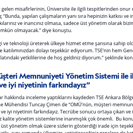
 gelen misafirlerinin, Üniversite ile ilgili tespitlerinden on
ç “Bunda, yapılan çalışmaların yanı sıra hepinizin katkısı ve 
tkılarınız ve inancınız olmasa, sadece üst yönetim olarak bizi
mkün olmayacak.” diye konuştu.
lgi ve teknoloji üreterek ülkeye hizmet etme şansına sahip old
ize katılımınızdan dolayı teşekkür ediyorum. TSE’nin hem G
tındaki yetkililerine de hoş geldiniz diyorum.” şeklinde kon
teri Memnuniyeti Yönetim Sistemi ile il
ve iyi niyetinin farkındayız”
ar hakkında inceleme yaptıklarını kaydeden TSE Ankara Bölg
me Mühendisi Tuncay Çimen de “OMÜ’nün, müşteri memnuniy
nın ve iyi niyetinin farkındayız. Tecrübe sonucu ortaya çıkan 
z kalite yönetim sistemlerine inanmışlık çok önemli. Bu ko
 ve üst yönetim olmak üzere sizlerin gösterdiği irade için teş