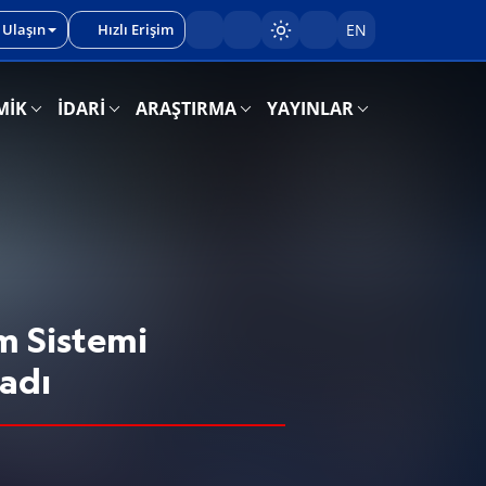
 Ulaşın
Hızlı Erişim
EN
Sayfayı karart/aç
MİK
İDARİ
ARAŞTIRMA
YAYINLAR
 Sistemi
ladı