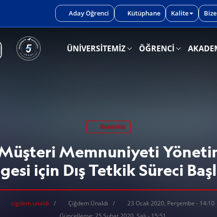
iniz.
Aday Öğrenci
Kütüphane
Kalite
Bize
ÜNİVERSİTEMİZ
ÖĞRENCİ
AKADE
Rektörlük
Müşteri Memnuniyeti Yönetim
gesi için Dış Tetkik Süreci Baş
cigdem.unaldi
Çiğdem Ünaldı
23 Ocak 2020, Perşembe - 14:10
Güncelleme: 25 Şubat 2020, Salı - 15:51