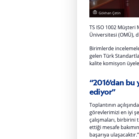
Gökhan Çetin
TS ISO 1002 Müşteri 
Üniversitesi (OMÜ), dı
Birimlerde inceleme
gelen Türk Standartla
kalite komisyon üyeler
“2016’dan bu y
ediyor”
Toplantının açılışınd
görevlerimizi en iyi ş
çalışmaları, birbirin
ettiği mesafe bakımı
başarıya ulaşacaktır.”