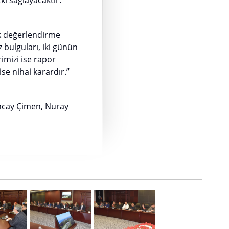
kı sağlayacaktır.
k değerlendirme
 bulguları, iki günün
rimizi ise rapor
e nihai karardır.”
uncay Çimen, Nuray