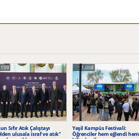
,159
1,008
n Sıfır Atık Çalıştayı
Yeşil Kampüs Festivali:
lden ulusala israf ve atık"
Öğrenciler hem eğlendi hem