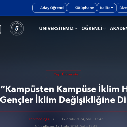
iniz.
Aday Öğrenci
Kütüphane
Kalite
Bize
ÜNİVERSİTEMİZ
ÖĞRENCİ
AKADE
Yeşil Üniversite
“Kampüsten Kampüse İklim H
e Gençler İklim Değişikliğine D
can.topaloglu
17 Aralık 2024, Salı - 13:42
Güncelleme: 17 Aralık 2024, Salı - 13:42