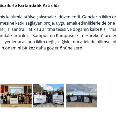
ezilerle Farkındalık Artırıldı
ş katılımla atölye çalışmaları düzenlendi. Gençlerin iklim değ
esine katkı sağlayan proje, uygulamalı etkinliklerle de öne çı
isi santrali, atık su arıtma tesisi ve doğanın kalbi Kızılırma
kındalık artırıldı. “Kampüsten Kampüse İklim Hareketi” projes
isyenler arasında iklim değişikliğiyle mücadelede bilimsel bi
ın önemini bir kez daha gözler önüne serdi.