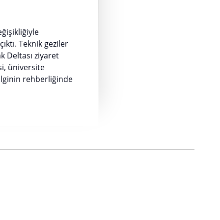
işikliğiyle
ktı. Teknik geziler
k Deltası ziyaret
i, üniversite
lginin rehberliğinde