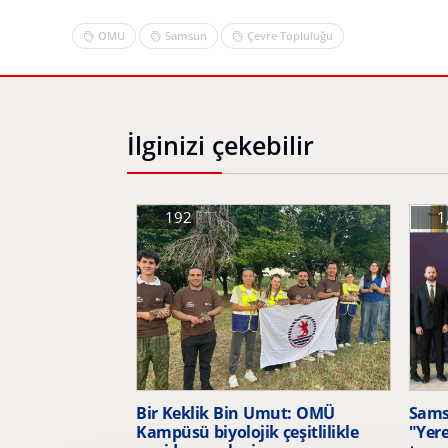
OMU
Samsun
Çevre Topluluğu
İlginizi çekebilir
192
1
Bir Keklik Bin Umut: OMÜ
Samsu
Kampüsü biyolojik çeşitlilikle
"Yere