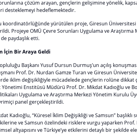
sorunlarına çözüm arayan, gençlerin gelişimine yönelik, kapsa
eri desteklemeyi hedeflemektedir.
koordinatörlüğünde yürütülen proje, Giresun Üniversitesi
tirildi. Projeye OMÜ Çevre Sorunları Uygulama ve Araştırma M
e paydaşlık etti.
m İçin Bir Araya Geldi
Topluluğu Başkanı Yusuf Dursun Durmuş’un açılış konuşmas
ışmanı Prof. Dr. Nurdan Gamze Turan ve Giresun Üniversit
e iklim değişikliğiyle mücadelede gençlerin rolüne dikkat ç
et Yönetimi Enstitüsü Müdürü Prof. Dr. Mikdat Kadıoğlu ve Bo
Politikaları Uygulama ve Araştırma Merkezi Yönetim Kurulu Üy
imiçi panel gerçekleştirildi.
kdat Kadıoğlu, “Küresel İklim Değişikliği ve Samsun” başlıkl
kilerine ve Samsun özelindeki risklere vurgu yaparken Prof.
limsel altyapısını ve Türkiye’ye etkilerini detaylı bir şekilde ele