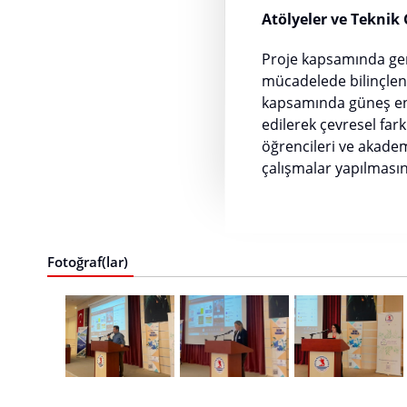
Atölyeler ve Teknik G
Proje kapsamında geni
mücadelede bilinçlenm
kapsamında güneş enerj
edilerek çevresel far
öğrencileri ve akadem
çalışmalar yapılmasın
Fotoğraf(lar)