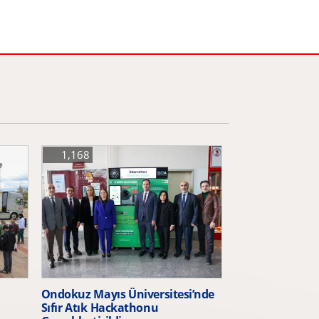
1,168
Ondokuz Mayıs Üniversitesi’nde
Sıfır Atık Hackathonu