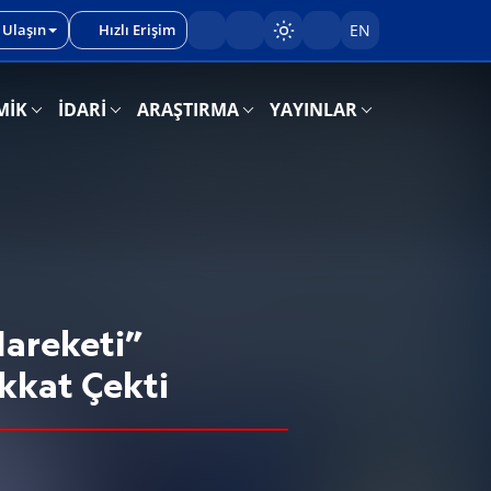
 Ulaşın
Hızlı Erişim
EN
Sayfayı karart/aç
MİK
İDARİ
ARAŞTIRMA
YAYINLAR
areketi”
ikkat Çekti