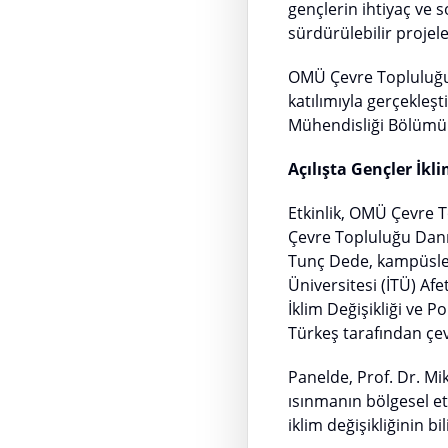
gençlerin ihtiyaç ve 
sürdürülebilir projel
OMÜ Çevre Topluluğu 
katılımıyla gerçekleş
Mühendisliği Bölümü d
Açılışta Gençler İkli
Etkinlik, OMÜ Çevre 
Çevre Topluluğu Dan
Tunç Dede, kampüslerd
Üniversitesi (İTÜ) Af
İklim Değişikliği ve 
Türkeş tarafından çevr
Panelde, Prof. Dr. Mi
ısınmanın bölgesel et
iklim değişikliğinin bi