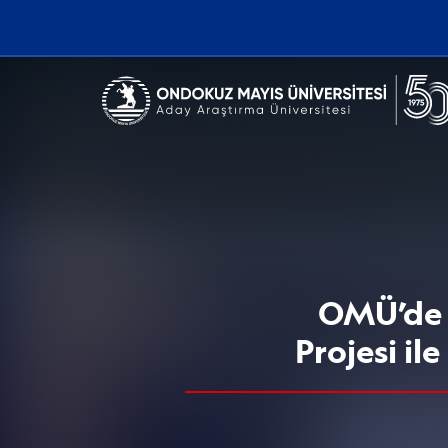
Erişilebilirlik menüsünü açmak için CTRL + U tuşlarını kullanabilirs
OMÜ’de 
Projesi il