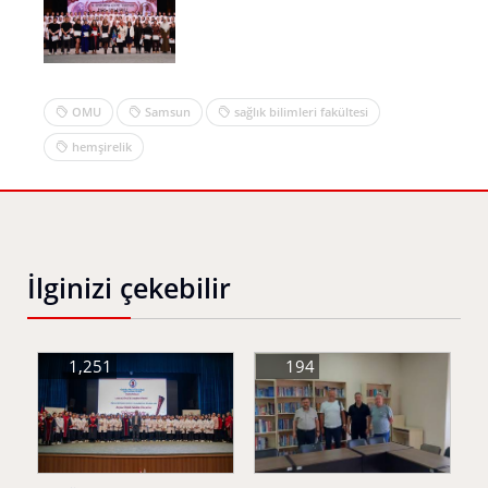
OMU
Samsun
sağlık bilimleri fakültesi
hemşirelik
İlginizi çekebilir
1,251
194