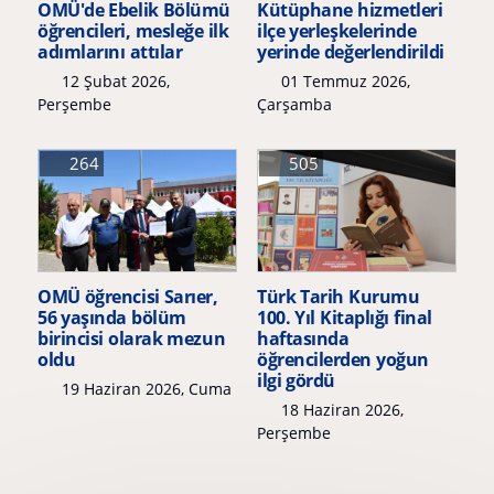
OMÜ'de Ebelik Bölümü
Kütüphane hizmetleri
öğrencileri, mesleğe ilk
ilçe yerleşkelerinde
adımlarını attılar
yerinde değerlendirildi
12 Şubat 2026,
01 Temmuz 2026,
Perşembe
Çarşamba
264
505
OMÜ öğrencisi Sarıer,
Türk Tarih Kurumu
56 yaşında bölüm
100. Yıl Kitaplığı final
birincisi olarak mezun
haftasında
oldu
öğrencilerden yoğun
ilgi gördü
19 Haziran 2026, Cuma
18 Haziran 2026,
Perşembe