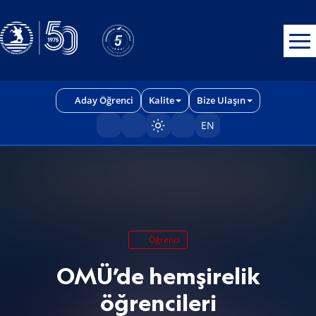
Erişilebilirlik menüsünü açmak için CTRL + U tuşlarını kullanabilirs
Aday Öğrenci
Kalite
Bize Ulaşın
EN
Sayfayı karart/aç
Öğrenci
OMÜ’de hemşirelik
öğrencileri