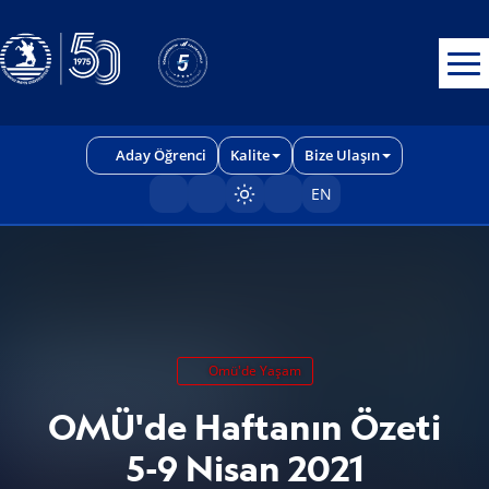
Erişilebilirlik menüsünü açmak için CTRL + U tuşlarını kullanabilirs
Aday Öğrenci
Kalite
Bize Ulaşın
EN
Sayfayı karart/aç
Omü'de Yaşam
OMÜ'de Haftanın Özeti
5-9 Nisan 2021