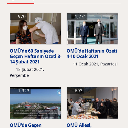
970
1,271
OMÜ'de 60 Saniyede
OMÜ'de Haftanın Özeti
Geçen Haftanın Özeti 8-
4-10 Ocak 2021
14 Şubat 2021
11 Ocak 2021, Pazartesi
18 Şubat 2021,
Perşembe
1,323
693
OMÜ'de Geçen
OMÜ Ailesi,