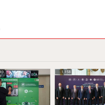
49
1,158