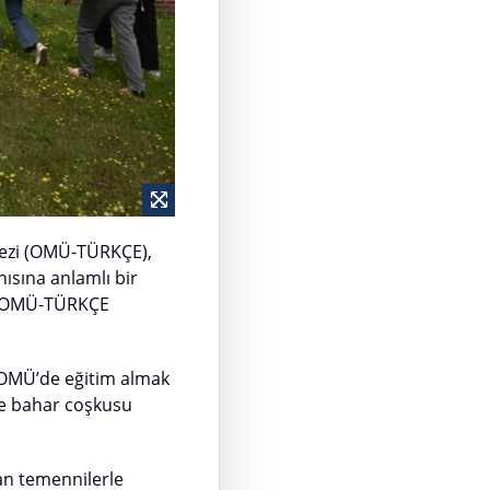
kezi (OMÜ-TÜRKÇE),
ısına anlamlı bir
te, OMÜ-TÜRKÇE
a, OMÜ’de eğitim almak
 ve bahar coşkusu
an temennilerle