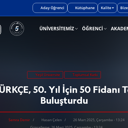
iniz.
Aday Öğrenci
Kütüphane
Kalite
Bize
ÜNİVERSİTEMİZ
ÖĞRENCİ
AKADE
Yeşil Üniversite
Toplumsal Katkı
KÇE, 50. Yıl İçin 50 Fidanı 
Buluşturdu
Semra Demir
Hasan Çelen
26 Mart 2025, Çarşamba - 13:24
Güncelleme: 26 Mart 2025, Çarşamba - 13:24