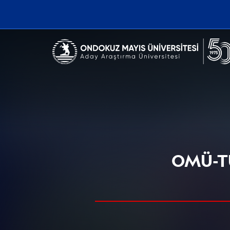
Erişilebilirlik menüsünü açmak için CTRL + U tuşlarını kullanabilirs
OMÜ-TÜR