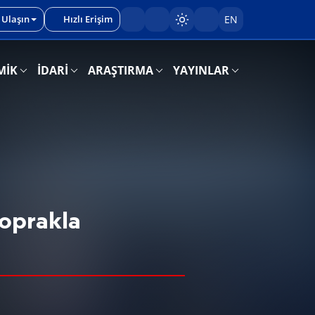
 Ulaşın
Hızlı Erişim
EN
Sayfayı karart/aç
MİK
İDARİ
ARAŞTIRMA
YAYINLAR
Toprakla