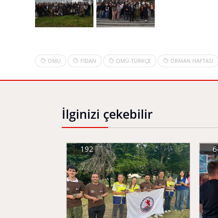
OMU
FİDAN
OMÜ-TÜRKÇE
ORMAN HAFTASI
İlginizi çekebilir
192
6