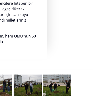
ncilere hitaben bir
ni ağaç dikerek
arı için can suyu
di milletleriniz
ı gün, hem OMÜ’nün 50
du.