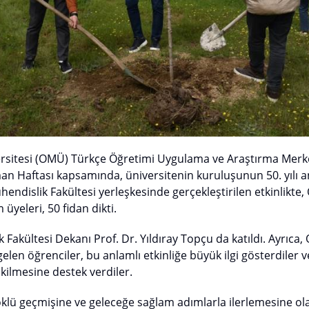
rsitesi (OMÜ) Türkçe Öğretimi Uygulama ve Araştırma Mer
n Haftası kapsamında, üniversitenin kuruluşunun 50. yılı an
ühendislik Fakültesi yerleşkesinde gerçekleştirilen etkinlik
 üyeleri, 50 fidan dikti.
k Fakültesi Dekanı Prof. Dr. Yıldıray Topçu da katıldı. Ayrıc
 gelen öğrenciler, bu anlamlı etkinliğe büyük ilgi gösterdiler
ikilmesine destek verdiler.
klü geçmişine ve geleceğe sağlam adımlarla ilerlemesine ol