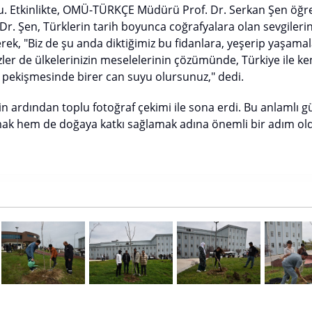
u. Etkinlikte, OMÜ-TÜRKÇE Müdürü Prof. Dr. Serkan Şen öğre
Dr. Şen, Türklerin tarih boyunca coğrafyalara olan sevgileri
erek, "Biz de şu anda diktiğimiz bu fidanlara, yeşerip yaşamal
ler de ülkelerinizin meselelerinin çözümünde, Türkiye ile ken
 pekişmesinde birer can suyu olursunuz," dedi.
inin ardından toplu fotoğraf çekimi ile sona erdi. Bu anlaml
amak hem de doğaya katkı sağlamak adına önemli bir adım ol