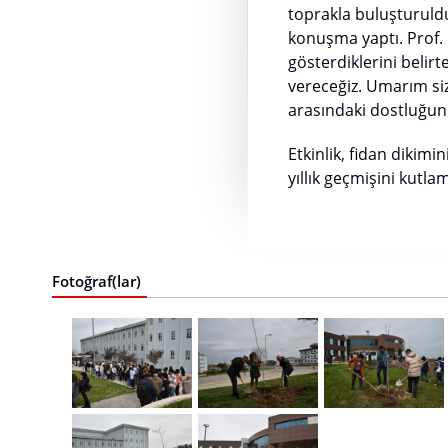
toprakla buluşturuld
konuşma yaptı. Prof. 
gösterdiklerini belirt
vereceğiz. Umarım siz
arasındaki dostluğun
Etkinlik, fidan dikim
yıllık geçmişini kutl
Fotoğraf(lar)