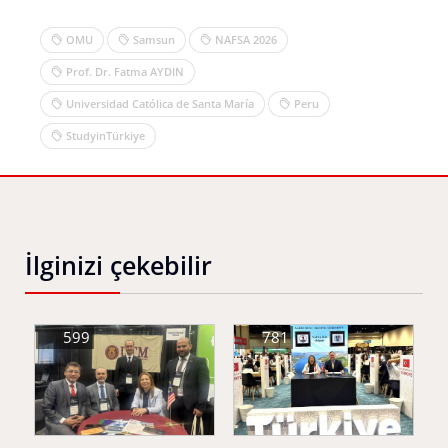
OMU
Samsun
NAFSA 2026
Prof. Dr. Fatma AYDIN
Universidad Católica de Santa María
Peru
StudyinTürkiye
İlginizi çekebilir
599
781