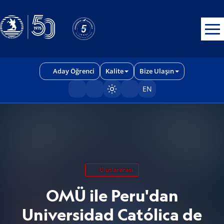
Erişilebilirlik menüsünü açmak için CTRL + U tuşlarını kullanabilirs
Aday Öğrenci
Kalite
Bize Ulaşın
EN
Sayfayı karart/aç
Uluslararası
OMÜ ile Peru'dan
Universidad Católica de