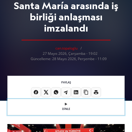
Santa María arasında iş
birliği anlaşması
imzalandı
can.topaloglu
27 Mayıs 2026, Çarşamba - 19:02
Güncelleme: 28 Mayıs 2026, Perşembe - 11:09
PAYLAŞ
DİNLE